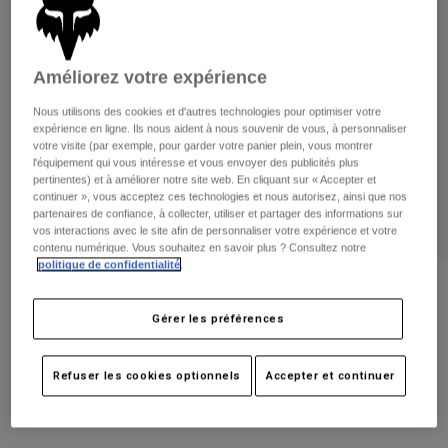
Pantalons
Protections
Pantalons
Chemises
Pantalons
Masques
Voir tout
Gants
Améliorez votre expérience
Chaussettes
Shorts
Nous utilisons des cookies et d'autres technologies pour optimiser votre
Voir tout
Vestes
expérience en ligne. Ils nous aident à nous souvenir de vous, à personnaliser
Vestes
Femme
votre visite (par exemple, pour garder votre panier plein, vous montrer
l'équipement qui vous intéresse et vous envoyer des publicités plus
Protections
pertinentes) et à améliorer notre site web. En cliquant sur « Accepter et
T-shirts et tops
Gants
Moto
continuer », vous acceptez ces technologies et nous autorisez, ainsi que nos
partenaires de confiance, à collecter, utiliser et partager des informations sur
Masques
Sweats et Pulls
vos interactions avec le site afin de personnaliser votre expérience et votre
Protections
Casques
contenu numérique. Vous souhaitez en savoir plus ? Consultez notre
Vestes
Chaussettes
politique de confidentialité
.
Maillots
Pantalons
Masques
Avis
Pantalons
Sacs et accessoires
Chemises
Gérer les préférences
Sac à dos 180
Bottes
Chaussettes
Voir tout
Pièces de rechange
Protections
Article n°
32793-329-OS
Refuser les cookies optionnels
Accepter et continuer
Accessoires
Gants
59,99 €
Enfants
Masques
Pièces de rechange