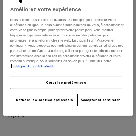
Pantalons
Protections
Pantalons
Améliorez votre expérience
Chemises
Pantalons
Masques
Voir tout
Nous utilisons des cookies et d'autres technologies pour optimiser votre
Gants
Chaussettes
expérience en ligne. Ils nous aident à nous souvenir de vous, à personnaliser
Shorts
votre visite (par exemple, pour garder votre panier plein, vous montrer
Voir tout
l'équipement qui vous intéresse et vous envoyer des publicités plus
Vestes
pertinentes) et à améliorer notre site web. En cliquant sur « Accepter et
Vestes
Femme
continuer », vous acceptez ces technologies et nous autorisez, ainsi que nos
Protections
partenaires de confiance, à collecter, utiliser et partager des informations sur
vos interactions avec le site afin de personnaliser votre expérience et votre
T-shirts et tops
Gants
Moto
contenu numérique. Vous souhaitez en savoir plus ? Consultez notre
Masques
Sweats et Pulls
politique de confidentialité
.
Protections
Casques
Vestes
Chaussettes
Maillots
Gérer les préférences
Pantalons
Masques
Proframe RS Aura Visor
Pantalons
Sacs et accessoires
Chemises
Refuser les cookies optionnels
Accepter et continuer
Bottes
Chaussettes
Article n°
40011
Voir tout
Pièces de rechange
Protections
29,99 €
Accessoires
Gants
Enfants
Masques
Pièces de rechange