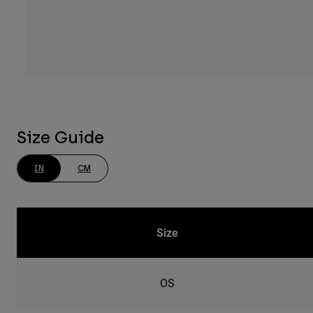
Size Guide
IN
CM
Size
OS