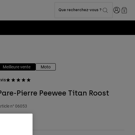
Connexion
Que recherchez-vous ?
0
Meilleure vente
Moto
vis
Pare-Pierre Peewee Titan Roost
rticle n°
06053
9,99 €