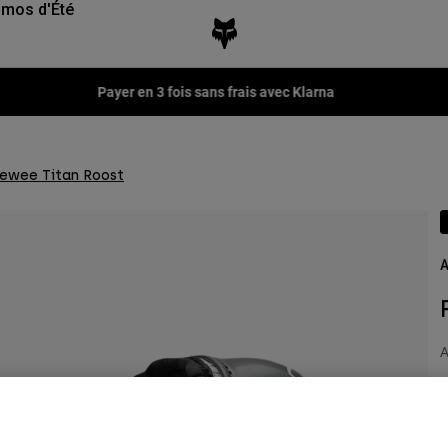
mos d'Été
Payer en 3 fois sans frais avec Klarna
eewee Titan Roost
A
A
4