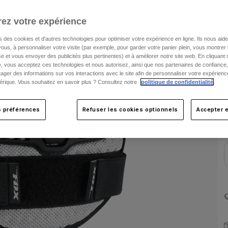
ez votre expérience
s des cookies et d'autres technologies pour optimiser votre expérience en ligne. Ils nous aid
ous, à personnaliser votre visite (par exemple, pour garder votre panier plein, vous montrer 
e et vous envoyer des publicités plus pertinentes) et à améliorer notre site web. En cliquant
», vous acceptez ces technologies et nous autorisez, ainsi que nos partenaires de confiance, 
artager des informations sur vos interactions avec le site afin de personnaliser votre expérienc
rique. Vous souhaitez en savoir plus ? Consultez notre
politique de confidentialité
.
C
s préférences
Refuser les cookies optionnels
Accepter e