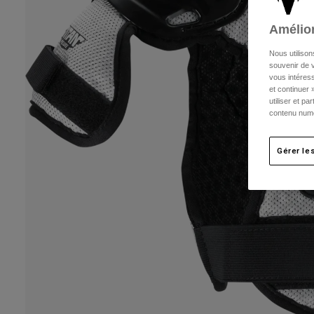
Amélior
Nous utilison
souvenir de v
vous intéress
et continuer 
utiliser et p
contenu numé
Gérer le