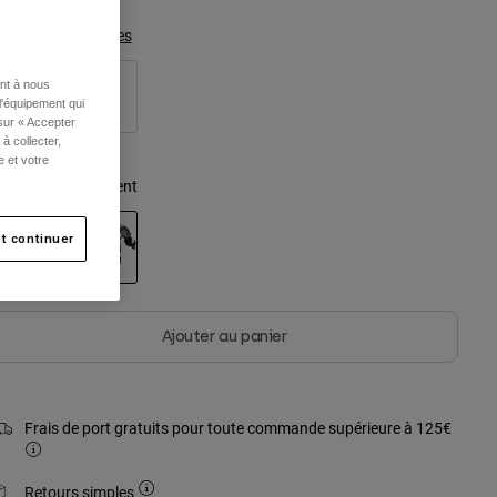
Tableau des tailles
ent à nous
S/M
M/L
l'équipement qui
 sur « Accepter
à collecter,
e et votre
ouleur -
Noir/Argent
t continuer
sélectionné
Ajouter au panier
Frais de port gratuits pour toute commande supérieure à 125€
Retours simples