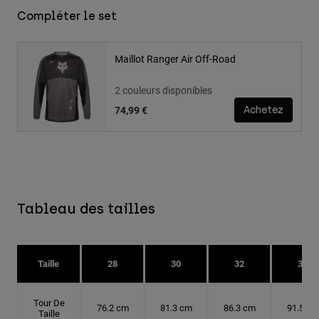
Compléter le set
Maillot Ranger Air Off-Road
2 couleurs disponibles
74,99 €
Achetez
Tableau des tailles
Taille
28
30
32
34
Tour De
76.2 cm
81.3 cm
86.3 cm
91.5 cm
Taille