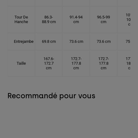
101.6-
Tour De
86.3-
91.4-94
96.5-99
104.1
Hanche
88.9 cm
cm
cm
cm
Entrejambe
69.8 cm
73.6 cm
73.6 cm
75 cm
167.6-
172.7-
172.7-
177.8-
Taille
172.7
177.8
177.8
182.9
cm
cm
cm
cm
Recommandé pour vous