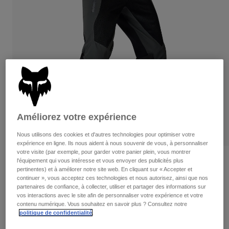
Pantalons
Protections
Pantalons
Chemises
Pantalons
Masques
Voir tout
Gants
Chaussettes
Shorts
Voir tout
Vestes
Vestes
Femme
Protections
T-shirts et tops
Gants
Moto
Masques
Sweats et Pulls
Améliorez votre expérience
Protections
Casques
Vestes
Chaussettes
Nous utilisons des cookies et d'autres technologies pour optimiser votre
Maillots
expérience en ligne. Ils nous aident à nous souvenir de vous, à personnaliser
Pantalons
Masques
votre visite (par exemple, pour garder votre panier plein, vous montrer
Pantalons
Sacs et accessoires
Chemises
Pantalon Ranger Air Off-Road
l'équipement qui vous intéresse et vous envoyer des publicités plus
Bottes
pertinentes) et à améliorer notre site web. En cliquant sur « Accepter et
Chaussettes
Voir tout
continuer », vous acceptez ces technologies et nous autorisez, ainsi que nos
Article n°
38706
Pièces de rechange
Protections
partenaires de confiance, à collecter, utiliser et partager des informations sur
Accessoires
vos interactions avec le site afin de personnaliser votre expérience et votre
Gants
contenu numérique. Vous souhaitez en savoir plus ? Consultez notre
194,99 €
politique de confidentialité
.
Enfants
Masques
Pièces de rechange