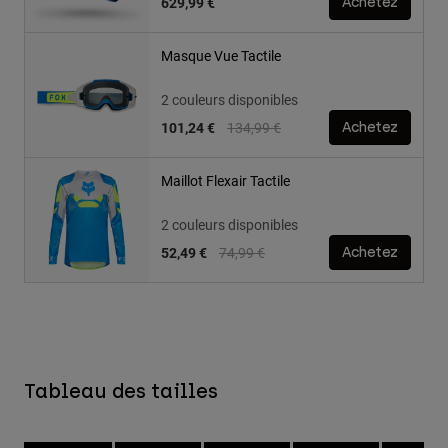
629,99 €
Achetez
Masque Vue Tactile
2 couleurs disponibles
Price reduced from
to
101,24 €
134,99 €
Achetez
Maillot Flexair Tactile
2 couleurs disponibles
Price reduced from
to
52,49 €
74,99 €
Achetez
Tableau des tailles