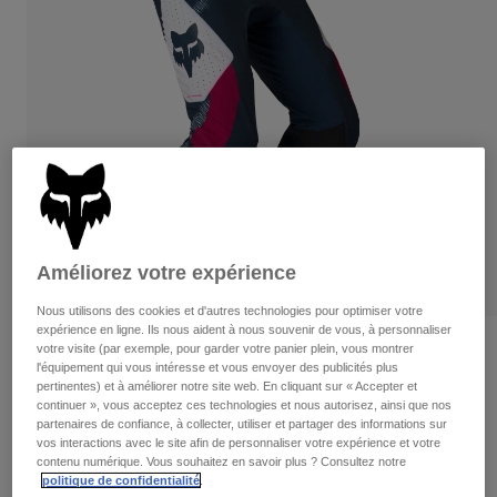
Pantalons
Protections
Pantalons
Chemises
Pantalons
Masques
Voir tout
Gants
Chaussettes
Shorts
Voir tout
Vestes
Vestes
Femme
Protections
T-shirts et tops
Gants
Moto
Masques
Sweats et Pulls
Protections
Casques
Améliorez votre expérience
Vestes
Chaussettes
Maillots
Nous utilisons des cookies et d'autres technologies pour optimiser votre
Pantalons
Masques
expérience en ligne. Ils nous aident à nous souvenir de vous, à personnaliser
Pantalons
Sacs et accessoires
Chemises
votre visite (par exemple, pour garder votre panier plein, vous montrer
Avis
Bottes
l'équipement qui vous intéresse et vous envoyer des publicités plus
Chaussettes
Voir tout
pertinentes) et à améliorer notre site web. En cliquant sur « Accepter et
Pantalon Flexair Tactile
Pièces de rechange
Protections
continuer », vous acceptez ces technologies et nous autorisez, ainsi que nos
Accessoires
partenaires de confiance, à collecter, utiliser et partager des informations sur
Gants
Article n°
38707
vos interactions avec le site afin de personnaliser votre expérience et votre
contenu numérique. Vous souhaitez en savoir plus ? Consultez notre
Enfants
Masques
Pièces de rechange
politique de confidentialité
.
Price reduced from
to
209,99 €
146,99 €
30% OFF