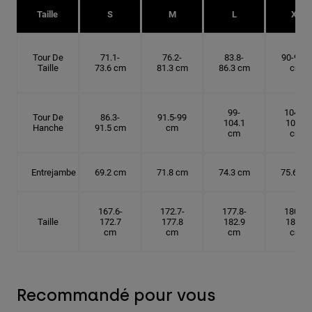
Taille
S
M
L
XL
Tour De
71.1-
76.2-
83.8-
90-91.4
Taille
73.6 cm
81.3 cm
86.3 cm
cm
99-
104.1-
Tour De
86.3-
91.5-99
104.1
109.2
Hanche
91.5 cm
cm
cm
cm
Entrejambe
69.2 cm
71.8 cm
74.3 cm
75.6 cm
167.6-
172.7-
177.8-
180.3-
Taille
172.7
177.8
182.9
185.5
cm
cm
cm
cm
Recommandé pour vous