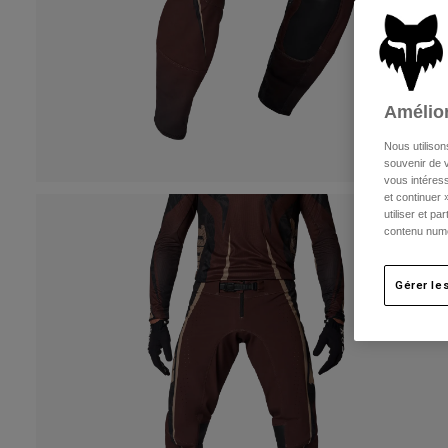
Amélior
Nous utilison
souvenir de v
vous intéress
et continuer 
utiliser et p
contenu numé
Gérer le