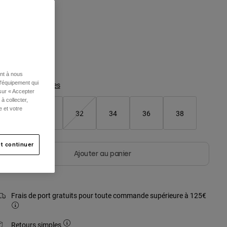
ouleur -
Marron
sélectionné
ent à nous
l'équipement qui
Tableau des tailles
 sur « Accepter
à collecter,
e et votre
28
30
32
34
36
38
t continuer
Ajouter au panier
Frais de port gratuits pour toute commande supérieure à 125€
Retours simples