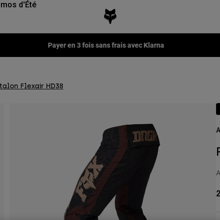
mos d'Été
Fox LAB Capsule Collection -
Voir la collection
talon Flexair HD38
A
A
2