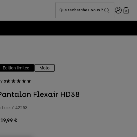
Connexion
Que recherchez-vous ?
0
Edition limitée
Moto
vis
Pantalon Flexair HD38
rticle n°
42253
19,99 €