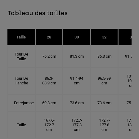
Tableau des tailles
Taille
28
30
32
34
Tour De
76.2 cm
81.3 cm
86.3 cm
91.5 cm
Taille
101.6-
Tour De
86.3-
91.4-94
96.5-99
104.1
Hanche
88.9 cm
cm
cm
cm
Entrejambe
69.8 cm
73.6 cm
73.6 cm
75 cm
167.6-
172.7-
172.7-
177.8-
Taille
172.7
177.8
177.8
182.9
cm
cm
cm
cm