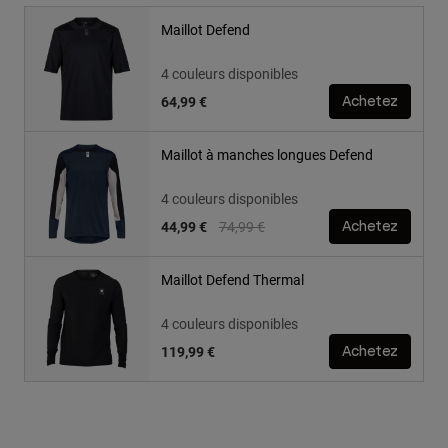
Maillot Defend
4 couleurs disponibles
64,99 €
Achetez
Maillot à manches longues Defend
4 couleurs disponibles
Price reduced from
to
44,99 €
74,99 €
Achetez
Maillot Defend Thermal
4 couleurs disponibles
119,99 €
Achetez