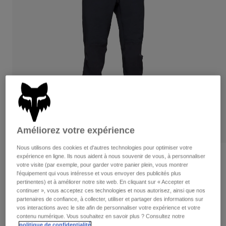
Pantalons
Protections
Pantalons
Chemises
Pantalons
Masques
Voir tout
Gants
Chaussettes
Shorts
Voir tout
Vestes
Vestes
Femme
Protections
T-shirts et tops
Gants
Moto
Masques
Sweats et Pulls
Protections
Casques
Vestes
Améliorez votre expérience
Chaussettes
Maillots
Pantalons
Masques
Nous utilisons des cookies et d'autres technologies pour optimiser votre
Pantalons
expérience en ligne. Ils nous aident à nous souvenir de vous, à personnaliser
Sacs et accessoires
Chemises
Avis
votre visite (par exemple, pour garder votre panier plein, vous montrer
Bottes
Chaussettes
l'équipement qui vous intéresse et vous envoyer des publicités plus
Voir tout
Pantalon Defend Fire
Pièces de rechange
pertinentes) et à améliorer notre site web. En cliquant sur « Accepter et
Protections
continuer », vous acceptez ces technologies et nous autorisez, ainsi que nos
Accessoires
Gants
Article n°
32854-001-30
partenaires de confiance, à collecter, utiliser et partager des informations sur
vos interactions avec le site afin de personnaliser votre expérience et votre
Enfants
Masques
Pièces de rechange
contenu numérique. Vous souhaitez en savoir plus ? Consultez notre
189,99 €
politique de confidentialité
.