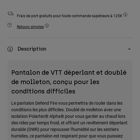
Accessoires
Frais de port gratuits pour toute commande supérieure à 125€
Tous les accessoires
Retours simples
Sacs et sacs à dos
Chapeaux et Casquettes
Voir tout
Description
Pantalon de VTT déperlant et doublé
de molleton, conçu pour les
conditions difficiles
Le pantalon Defend Fire vous permettra de rouler dans les
conditions les plus difficiles. Doublé de molleton avec une
isolation Polartec® Alpha® pour vous garder au chaud lors
des rides par temps froid, et offrant un revêtement déperlant
durable (DWR) pour repousser l'humidité sur les sentiers
humides, ce pantalon est respirant pour que vous puissiez