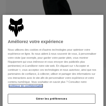
Pantalons
Protections
Pantalons
Chemises
Pantalons
Masques
Voir tout
Gants
Chaussettes
Shorts
Voir tout
Vestes
Vestes
Femme
Protections
Améliorez votre expérience
T-shirts et tops
Gants
Moto
Nous utilisons des cookies et d'autres technologies pour optimiser votre
Masques
Sweats et Pulls
expérience en ligne. Ils nous aident à nous souvenir de vous, à personnaliser
Protections
Casques
votre visite (par exemple, pour garder votre panier plein, vous montrer
Vestes
l'équipement qui vous intéresse et vous envoyer des publicités plus
Chaussettes
Maillots
pertinentes) et à améliorer notre site web. En cliquant sur « Accepter et
Pantalons
Masques
continuer », vous acceptez ces technologies et nous autorisez, ainsi que nos
Pantalons
Sacs et accessoires
partenaires de confiance, à collecter, utiliser et partager des informations sur
Chemises
Pantalon Defend 3-Layer Water -
vos interactions avec le site afin de personnaliser votre expérience et votre
Bottes
Chaussettes
Femme
Voir tout
contenu numérique. Vous souhaitez en savoir plus ? Consultez notre
Pièces de rechange
Protections
politique de confidentialité
.
Article n°
33776
Accessoires
Gants
Gérer les préférences
199,99 €
Enfants
Masques
Pièces de rechange