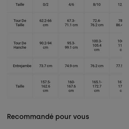
Taille
0/2
4/6
8/10
12/14
Tour De
62.2-66
67.3-
72.4-
78.7-
Taille
cm
71.1 cm
76.2 cm
86.4 cm
100.3-
106.7-
Tour De
90.2-94
95.3-
105.4
114.3
Hanche
cm
99.1 cm
cm
cm
Entrejambe
73.7 cm
74.9 cm
76.2 cm
77.5 cm
157.5-
160-
165.1-
167.6-
Taille
162.6
167.6
172.7
175.3
cm
cm
cm
cm
Recommandé pour vous