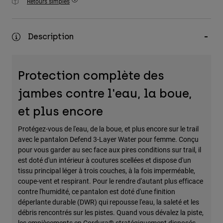
Retours simples
Accessoires
Tous les accessoires
Description
Sacs et sacs à dos
Chapeaux et Casquettes
Protection complète des
Voir tout
jambes contre l'eau, la boue,
et plus encore
Protégez-vous de l'eau, de la boue, et plus encore sur le trail
avec le pantalon Defend 3-Layer Water pour femme. Conçu
pour vous garder au sec face aux pires conditions sur trail, il
est doté d'un intérieur à coutures scellées et dispose d'un
tissu principal léger à trois couches, à la fois imperméable,
coupe-vent et respirant. Pour le rendre d'autant plus efficace
contre l'humidité, ce pantalon est doté d'une finition
déperlante durable (DWR) qui repousse l'eau, la saleté et les
débris rencontrés sur les pistes. Quand vous dévalez la piste,
les empiècements en Cordura® stratégiquement disposés