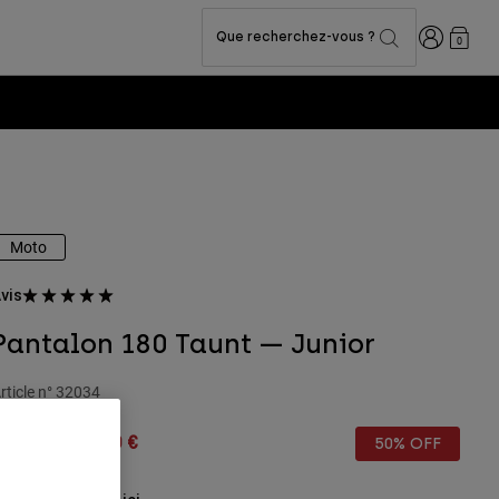
Connexion
Que recherchez-vous ?
0
Moto
vis
Pantalon 180 Taunt — Junior
rticle n°
32034
rice reduced from
to
99,99 €
50,00 €
50% OFF