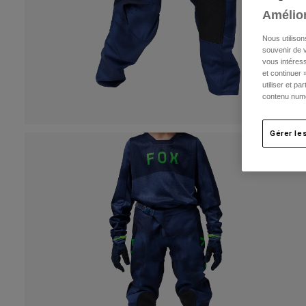
Amélior
Nous utilison
souvenir de v
vous intéress
et continuer 
utiliser et p
contenu numé
Gérer le