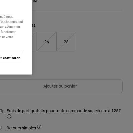
oir le kit complet
.
ici
ent à nous
l'équipement qui
Tableau des tailles
 sur « Accepter
à collecter,
e et votre
22
24
26
28
t continuer
ouleur -
Marine
Ajouter au panier
Frais de port gratuits pour toute commande supérieure à 125€
Retours simples