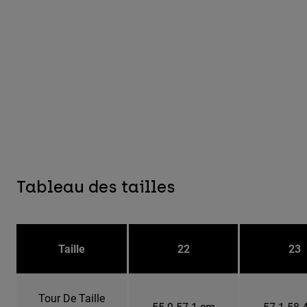
Tableau des tailles
Taille
22
23
Tour De Taille
55.9-57.1 cm
57.1-58.