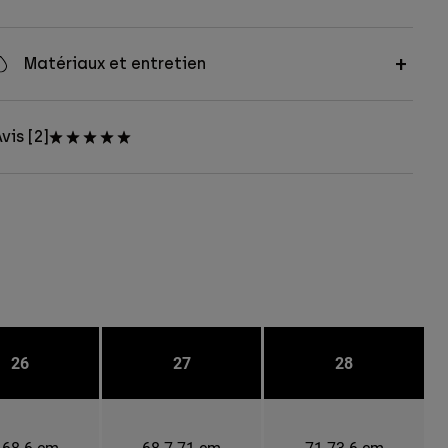
Matériaux et entretien
vis [2]
26
27
28
-68.6 cm
68.7-71 cm
71-73.6 cm