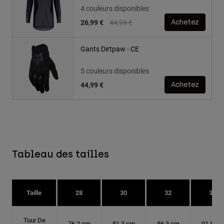
4 couleurs disponibles
Price reduced from
to
26,99 €
44,99 €
Achetez
Gants Dirtpaw - CE
5 couleurs disponibles
44,99 €
Achetez
Tableau des tailles
Taille
28
30
32
34
Tour De
76.2 cm
81.3 cm
86.3 cm
91.5 cm