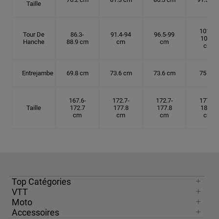
Taille
101.6-
Tour De
86.3-
91.4-94
96.5-99
104.1
Hanche
88.9 cm
cm
cm
cm
Entrejambe
69.8 cm
73.6 cm
73.6 cm
75 cm
167.6-
172.7-
172.7-
177.8-
Taille
172.7
177.8
177.8
182.9
cm
cm
cm
cm
Top Catégories
VTT
Moto
Accessoires