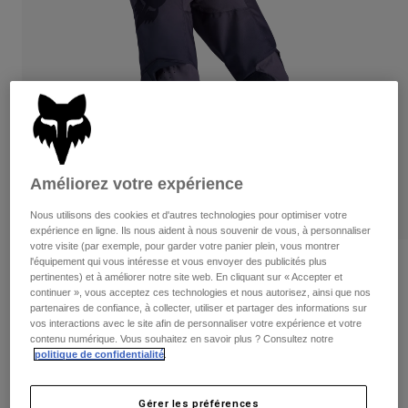
Pantalons
Protections
Pantalons
Chemises
Pantalons
Masques
Voir tout
Gants
Chaussettes
Shorts
Voir tout
Vestes
Vestes
Femme
Protections
T-shirts et tops
Gants
Moto
Améliorez votre expérience
Masques
Sweats et Pulls
Protections
Nous utilisons des cookies et d'autres technologies pour optimiser votre
Casques
Vestes
expérience en ligne. Ils nous aident à nous souvenir de vous, à personnaliser
Chaussettes
Maillots
votre visite (par exemple, pour garder votre panier plein, vous montrer
Pantalons
Masques
l'équipement qui vous intéresse et vous envoyer des publicités plus
Avis
Pantalons
pertinentes) et à améliorer notre site web. En cliquant sur « Accepter et
Sacs et accessoires
Chemises
continuer », vous acceptez ces technologies et nous autorisez, ainsi que nos
Pantalon 180 Shield
Bottes
Chaussettes
partenaires de confiance, à collecter, utiliser et partager des informations sur
Voir tout
vos interactions avec le site afin de personnaliser votre expérience et votre
Pièces de rechange
Protections
contenu numérique. Vous souhaitez en savoir plus ? Consultez notre
Article n°
36347
Accessoires
politique de confidentialité
.
Gants
Price reduced from
to
149,99 €
104,99 €
30% OFF
Enfants
Masques
Pièces de rechange
Gérer les préférences