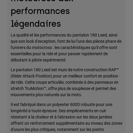
Accessoires
performances
Tous les accessoires
légendaires
Sacs et sacs à dos
La qualité et les performances du pantalon 180 Leed, ainsi
Chapeaux et Casquettes
que son look d'exception, font de lui l'une des pièces phare de
Voir tout
l'univers du motocross : les caractéristiques qu'il offre sont
essentielles pour la ride et pour passer rapidement de
débutant à pilote expérimenté.
Le pantalon 180 Leed est muni de notre construction RAP™
(Rider Attack Position) pour un meilleur confort en position
de ride. Cette coupe articulée, combinée à des panneaux en
stretch TruMotion™, offre plus de souplesse et permet des
mouvements plus naturels sur la moto.
Il est fabriqué dans un polyester 600D robuste pour une
longévité à toute épreuve. Des empiècements en cuir
résistant à la chaleur et à l'abrasion sur les deux jambes
offrent un renforcement supplémentaire au niveau des zones
d'usure les plus critiques, notamment sur les points