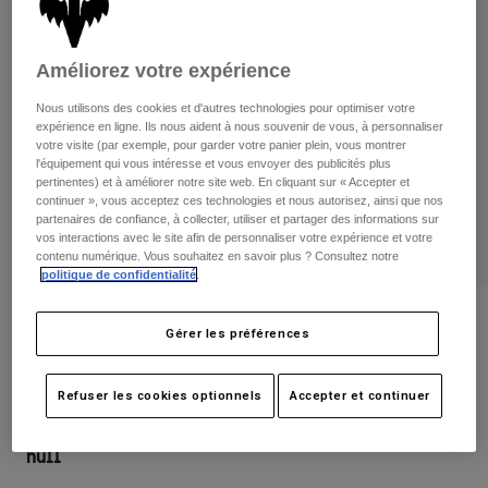
Pantalons
Protections
Pantalons
Chemises
Pantalons
Masques
Améliorez votre expérience
Voir tout
Gants
Chaussettes
Shorts
Nous utilisons des cookies et d'autres technologies pour optimiser votre
Voir tout
expérience en ligne. Ils nous aident à nous souvenir de vous, à personnaliser
Vestes
votre visite (par exemple, pour garder votre panier plein, vous montrer
Vestes
Femme
l'équipement qui vous intéresse et vous envoyer des publicités plus
Protections
pertinentes) et à améliorer notre site web. En cliquant sur « Accepter et
continuer », vous acceptez ces technologies et nous autorisez, ainsi que nos
T-shirts et tops
Gants
Moto
partenaires de confiance, à collecter, utiliser et partager des informations sur
Masques
vos interactions avec le site afin de personnaliser votre expérience et votre
Sweats et Pulls
contenu numérique. Vous souhaitez en savoir plus ? Consultez notre
Protections
Casques
Vestes
politique de confidentialité
.
Chaussettes
Maillots
Pantalons
Masques
Avis
Pantalons
Gérer les préférences
Sacs et accessoires
Chemises
Pantalon 180 Leed
Bottes
Chaussettes
Voir tout
Pièces de rechange
Protections
Refuser les cookies optionnels
Accepter et continuer
Article n°
29624
Accessoires
Gants
null
Enfants
Masques
Pièces de rechange