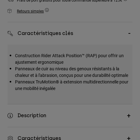
Frais de port gratuits pour toute commande supérieure à 125€
Accessoires
Retours simples
Tous les accessoires
Sacs et sacs à dos
Caractéristiques clés
Chapeaux et Casquettes
Voir tout
Construction Rider Attack Position™ (RAP) pour offrir un
ajustement ergonomique
Panneaux de cuir au niveau des genoux résistants à la
chaleur et à l'abrasion, conçus pour une durabilité optimale
Panneaux TruMotion® à extension multidirectionnelle pour
une mobilité inégalée
Description
Caractéristiques