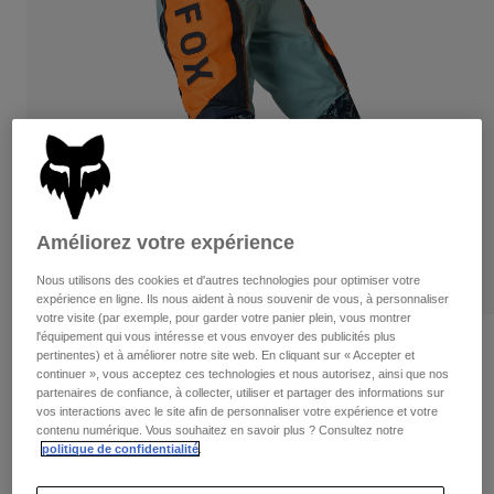
Pantalons
Protections
Pantalons
Chemises
Pantalons
Masques
Voir tout
Gants
Chaussettes
Shorts
Voir tout
Vestes
Vestes
Femme
Protections
T-shirts et tops
Gants
Moto
Masques
Améliorez votre expérience
Sweats et Pulls
Protections
Casques
Vestes
Nous utilisons des cookies et d'autres technologies pour optimiser votre
Chaussettes
Maillots
expérience en ligne. Ils nous aident à nous souvenir de vous, à personnaliser
Pantalons
Masques
votre visite (par exemple, pour garder votre panier plein, vous montrer
Pantalons
l'équipement qui vous intéresse et vous envoyer des publicités plus
Sacs et accessoires
Chemises
Pantalon 180 Image Print
pertinentes) et à améliorer notre site web. En cliquant sur « Accepter et
Bottes
Chaussettes
continuer », vous acceptez ces technologies et nous autorisez, ainsi que nos
Voir tout
Article n°
38710
partenaires de confiance, à collecter, utiliser et partager des informations sur
Pièces de rechange
Protections
vos interactions avec le site afin de personnaliser votre expérience et votre
Accessoires
contenu numérique. Vous souhaitez en savoir plus ? Consultez notre
Gants
Price reduced from
to
154,99 €
108,49 €
30% OFF
politique de confidentialité
.
Enfants
Masques
Pièces de rechange