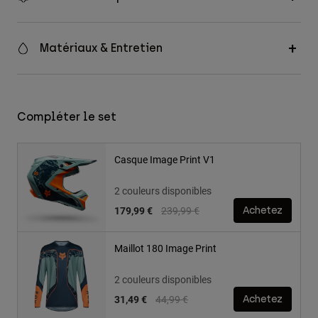
Matériaux & Entretien
Compléter le set
Casque Image Print V1
2 couleurs disponibles
Price reduced from
to
179,99 €
239,99 €
Achetez
Maillot 180 Image Print
2 couleurs disponibles
Price reduced from
to
31,49 €
44,99 €
Achetez