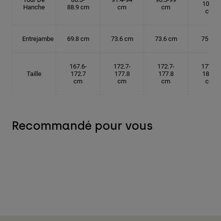
104.1
Hanche
88.9 cm
cm
cm
cm
Entrejambe
69.8 cm
73.6 cm
73.6 cm
75 cm
167.6-
172.7-
172.7-
177.8-
Taille
172.7
177.8
177.8
182.9
cm
cm
cm
cm
Recommandé pour vous