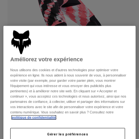
Pantalons
Protections
Pantalons
Chemises
Pantalons
Masques
Voir tout
Gants
Chaussettes
Shorts
Voir tout
Vestes
Vestes
Femme
Protections
T-shirts et tops
Améliorez votre expérience
Gants
Moto
Masques
Sweats et Pulls
Nous utilisons des cookies et d'autres technologies pour optimiser votre
Protections
Casques
expérience en ligne. Ils nous aident à nous souvenir de vous, à personnaliser
Vestes
votre visite (par exemple, pour garder votre panier plein, vous montrer
Chaussettes
Maillots
l'équipement qui vous intéresse et vous envoyer des publicités plus
Pantalons
Masques
pertinentes) et à améliorer notre site web. En cliquant sur « Accepter et
Pantalons
continuer », vous acceptez ces technologies et nous autorisez, ainsi que nos
Sacs et accessoires
Chemises
Avis
partenaires de confiance, à collecter, utiliser et partager des informations sur
Bottes
Chaussettes
Voir tout
vos interactions avec le site afin de personnaliser votre expérience et votre
Pantalon 180 Digi Image
Pièces de rechange
contenu numérique. Vous souhaitez en savoir plus ? Consultez notre
Protections
politique de confidentialité
.
Accessoires
Gants
Article n°
33543-285-28
Enfants
Masques
Pièces de rechange
Gérer les préférences
Price reduced from
to
149,99 €
75,00 €
50% OFF