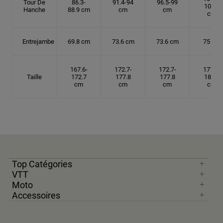
Tour De
86.3-
91.4-94
96.5-99
104.1
Hanche
88.9 cm
cm
cm
cm
Entrejambe
69.8 cm
73.6 cm
73.6 cm
75 cm
167.6-
172.7-
172.7-
177.8-
Taille
172.7
177.8
177.8
182.9
cm
cm
cm
cm
Top Catégories
VTT
Moto
Accessoires