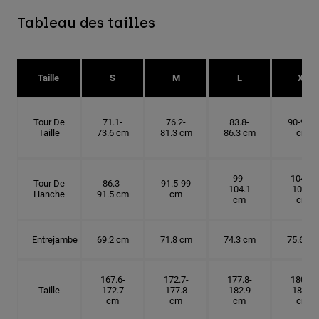
Tableau des tailles
Taille
S
M
L
XL
Tour De
71.1-
76.2-
83.8-
90-91.4
Taille
73.6 cm
81.3 cm
86.3 cm
cm
99-
104.1-
Tour De
86.3-
91.5-99
104.1
109.2
Hanche
91.5 cm
cm
cm
cm
Entrejambe
69.2 cm
71.8 cm
74.3 cm
75.6 cm
167.6-
172.7-
177.8-
180.3-
Taille
172.7
177.8
182.9
185.5
cm
cm
cm
cm