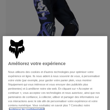
Pantalons
Protections
Pantalons
Chemises
Pantalons
Masques
Voir tout
Gants
Chaussettes
Shorts
Voir tout
Vestes
Vestes
Femme
Protections
T-shirts et tops
Gants
Moto
Masques
Sweats et Pulls
Protections
Casques
Vestes
Améliorez votre expérience
Chaussettes
Maillots
Pantalons
Masques
Nous utilisons des cookies et d'autres technologies pour optimiser votre
Pantalons
expérience en ligne. Ils nous aident à nous souvenir de vous, à personnaliser
Sacs et accessoires
Chemises
Pantalon 180 Diffuse Special Edition
votre visite (par exemple, pour garder votre panier plein, vous montrer
Bottes
Chaussettes
Voir tout
l'équipement qui vous intéresse et vous envoyer des publicités plus
Article n°
38703
Pièces de rechange
pertinentes) et à améliorer notre site web. En cliquant sur « Accepter et
Protections
continuer », vous acceptez ces technologies et nous autorisez, ainsi que nos
Accessoires
Gants
partenaires de confiance, à collecter, utiliser et partager des informations sur
154,99 €
vos interactions avec le site afin de personnaliser votre expérience et votre
Enfants
Masques
Pièces de rechange
contenu numérique. Vous souhaitez en savoir plus ? Consultez notre
politique de confidentialité
.