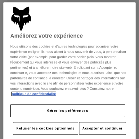
Pantalons
Protections
Pantalons
Chemises
Pantalons
Masques
Voir tout
Gants
Chaussettes
Shorts
Améliorez votre expérience
Voir tout
Vestes
Vestes
Femme
Nous utilisons des cookies et d'autres technologies pour optimiser votre
expérience en ligne. Ils nous aident à nous souvenir de vous, à personnaliser
Protections
votre visite (par exemple, pour garder votre panier plein, vous montrer
T-shirts et tops
Gants
Moto
l'équipement qui vous intéresse et vous envoyer des publicités plus
Masques
pertinentes) et à améliorer notre site web. En cliquant sur « Accepter et
Sweats et Pulls
continuer », vous acceptez ces technologies et nous autorisez, ainsi que nos
Protections
Casques
Vestes
partenaires de confiance, à collecter, utiliser et partager des informations sur
Chaussettes
Maillots
vos interactions avec le site afin de personnaliser votre expérience et votre
Pantalons
Masques
contenu numérique. Vous souhaitez en savoir plus ? Consultez notre
Pantalons
politique de confidentialité
.
Sacs et accessoires
Chemises
Avis
Bottes
Chaussettes
Voir tout
Masque Main Kairos à Écran Miroir
Gérer les préférences
Pièces de rechange
Protections
Accessoires
Gants
Article n°
36408-295-OS
Refuser les cookies optionnels
Accepter et continuer
Enfants
Masques
Pièces de rechange
49,99 €