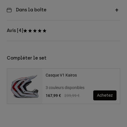
Dans la boîte
Avis [4]
Compléter le set
Casque V1 Kairos
3 couleurs disponibles
Price reduced from
to
167,99 €
239,99 €
Achetez