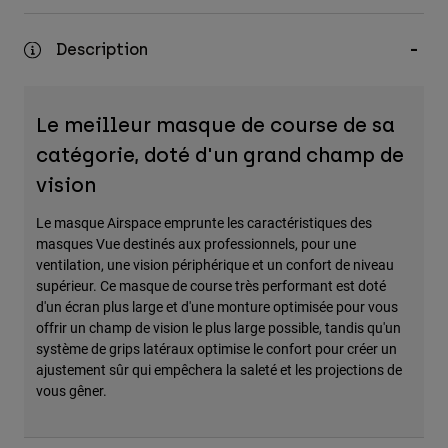
Accessoires
Description
Tous les accessoires
Sacs et sacs à dos
Le meilleur masque de course de sa
Chapeaux et Casquettes
catégorie, doté d'un grand champ de
Voir tout
vision
Le masque Airspace emprunte les caractéristiques des
masques Vue destinés aux professionnels, pour une
ventilation, une vision périphérique et un confort de niveau
supérieur. Ce masque de course très performant est doté
d'un écran plus large et d'une monture optimisée pour vous
offrir un champ de vision le plus large possible, tandis qu'un
système de grips latéraux optimise le confort pour créer un
ajustement sûr qui empêchera la saleté et les projections de
vous gêner.