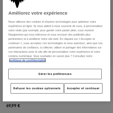
Pantalons
Protections
Pantalons
Chemises
Pantalons
Améliorez votre expérience
Masques
Voir tout
Gants
Chaussettes
Nous utilisons des cookies et d'autres technologies pour optimiser votre
Shorts
expérience en ligne. Ils nous aident à nous souvenir de vous, à personnaliser
Voir tout
Vestes
votre visite (par exemple, pour garder votre panier plein, vous montrer
l'équipement qui vous intéresse et vous envoyer des publicités plus
Vestes
Femme
pertinentes) et à améliorer notre site web. En cliquant sur « Accepter et
Protections
continuer », vous acceptez ces technologies et nous autorisez, ainsi que nos
T-shirts et tops
Gants
partenaires de confiance, à collecter, utiliser et partager des informations sur
Moto
vos interactions avec le site afin de personnaliser votre expérience et votre
Masques
Sweats et Pulls
contenu numérique. Vous souhaitez en savoir plus ? Consultez notre
Protections
Casques
politique de confidentialité
.
Vestes
Chaussettes
Maillots
Pantalons
Masques
Gérer les préférences
Avis
Pantalons
Sacs et accessoires
Chemises
Masque Airspace
Bottes
Chaussettes
Voir tout
Refuser les cookies optionnels
Accepter et continuer
Pièces de rechange
Protections
Article n°
32980-001-OS
Accessoires
Gants
69,99 €
Enfants
Masques
Pièces de rechange