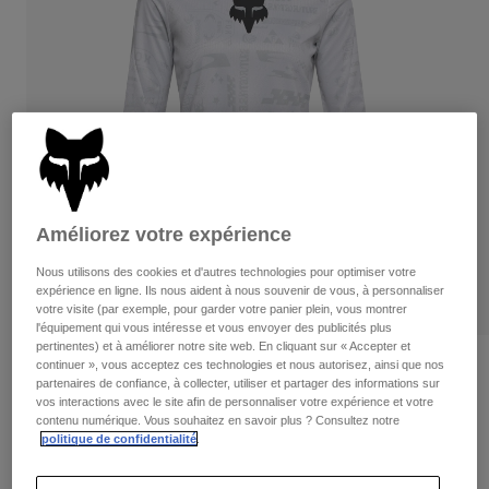
Pantalons
Protections
Pantalons
Chemises
Pantalons
Masques
Voir tout
Gants
Chaussettes
Shorts
Voir tout
Vestes
Vestes
Femme
Protections
T-shirts et tops
Gants
Moto
Améliorez votre expérience
Masques
Sweats et Pulls
Protections
Casques
Nous utilisons des cookies et d'autres technologies pour optimiser votre
Vestes
Chaussettes
expérience en ligne. Ils nous aident à nous souvenir de vous, à personnaliser
Maillots
Pantalons
votre visite (par exemple, pour garder votre panier plein, vous montrer
Masques
Pantalons
l'équipement qui vous intéresse et vous envoyer des publicités plus
Sacs et accessoires
Chemises
pertinentes) et à améliorer notre site web. En cliquant sur « Accepter et
Bottes
Chaussettes
continuer », vous acceptez ces technologies et nous autorisez, ainsi que nos
Maillot manches longues Ranger Lunar
Voir tout
partenaires de confiance, à collecter, utiliser et partager des informations sur
Special Edition Femme
Pièces de rechange
Protections
vos interactions avec le site afin de personnaliser votre expérience et votre
Accessoires
contenu numérique. Vous souhaitez en savoir plus ? Consultez notre
Gants
Article n°
36557
politique de confidentialité
.
Enfants
Masques
Pièces de rechange
Price reduced from
to
64,99 €
45,49 €