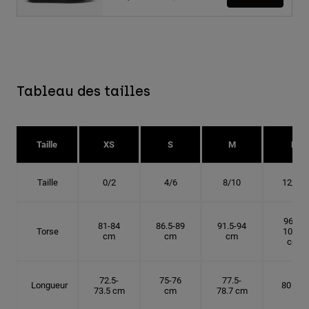
Tableau des tailles
Taille
XS
S
M
L
Taille
0/2
4/6
8/10
12/14
96.5-
81-84
86.5-89
91.5-94
Torse
101.5
cm
cm
cm
cm
72.5-
75-76
77.5-
Longueur
80 cm
73.5 cm
cm
78.7 cm