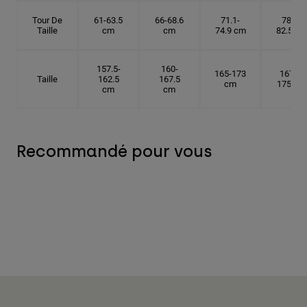
Tour De
61-63.5
66-68.6
71.1-
78.7-
Taille
cm
cm
74.9 cm
82.5 cm
157.5-
160-
165-173
167.5-
Taille
162.5
167.5
cm
175 cm
cm
cm
Recommandé pour vous