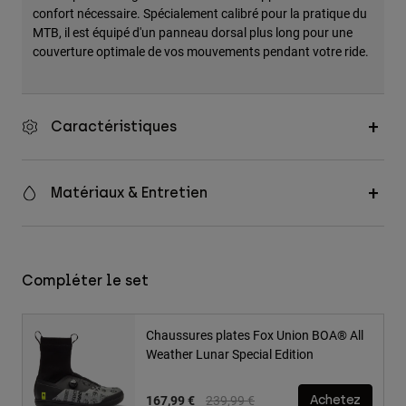
confort nécessaire. Spécialement calibré pour la pratique du
MTB, il est équipé d'un panneau dorsal plus long pour une
couverture optimale de vos mouvements pendant votre ride.
Caractéristiques
Matériaux & Entretien
Compléter le set
Chaussures plates Fox Union BOA® All
Weather Lunar Special Edition
Price reduced from
to
167,99 €
239,99 €
Achetez