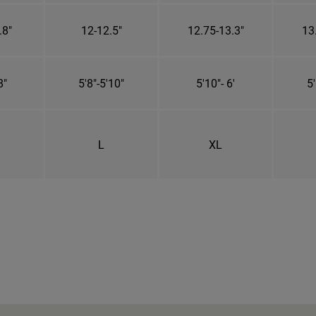
.8"
12-12.5"
12.75-13.3"
13
8"
5'8"-5'10"
5'10"- 6'
5'
L
XL