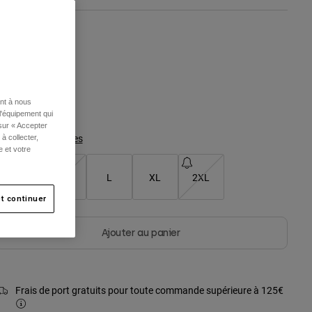
ouleur -
Peach
ent à nous
sélectionné
l'équipement qui
 sur « Accepter
Tableau des tailles
à collecter,
e et votre
S
M
L
XL
2XL
t continuer
Ajouter au panier
Frais de port gratuits pour toute commande supérieure à 125€