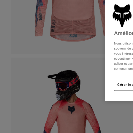
Amélior
Nous utilison
souvenir de v
vous intéress
et continuer 
utiliser et p
contenu numé
Gérer le