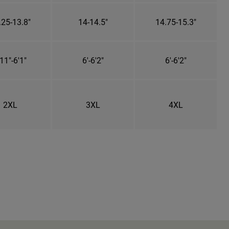
.25-13.8"
14-14.5"
14.75-15.3"
11"-6'1"
6'-6'2"
6'-6'2"
2XL
3XL
4XL