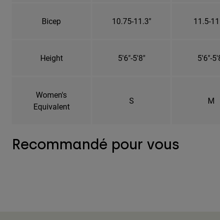
Bicep
10.75-11.3"
11.5-11
Height
5'6"-5'8"
5'6"-5'
Women's
S
M
Equivalent
Recommandé pour vous