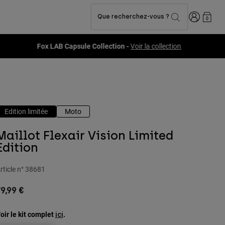
Connexion
Que recherchez-vous ?
0
Edition limitée
Moto
Maillot Flexair Vision Limited
Edition
rticle n°
38681
9,99 €
oir le kit complet
.
ici