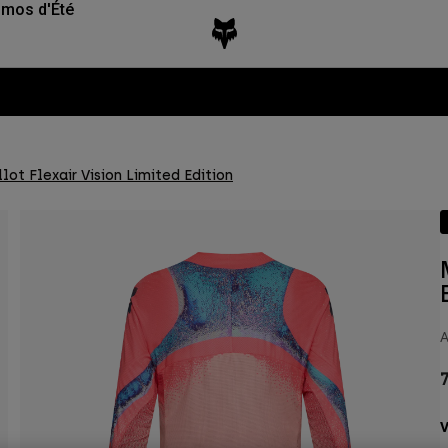
mos d'Été
Fox LAB Capsule Collection -
Voir la collection
lot Flexair Vision Limited Edition
A
7
V