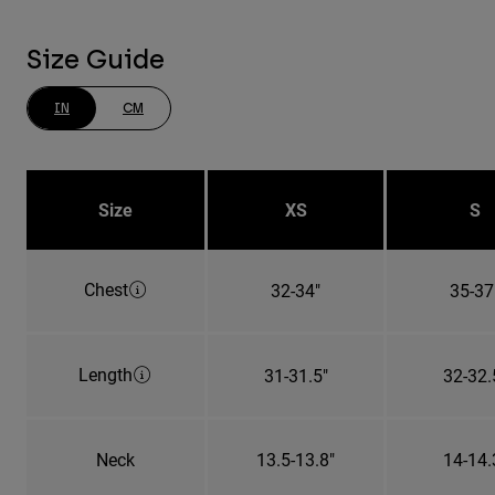
Size Guide
IN
CM
Size
XS
S
Chest
32-34"
35-37
Length
31-31.5"
32-32.
Neck
13.5-13.8"
14-14.