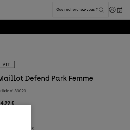
Connexion
Que recherchez-vous ?
0
VTT
Maillot Defend Park Femme
rticle n°
39029
4,99 €
ouleur -
Blanc craie