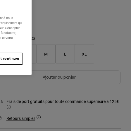
ent à nous
l'équipement qui
sélectionné
 sur « Accepter
à collecter,
Tableau des tailles
e et votre
XS
S
M
L
XL
t continuer
Ajouter au panier
Frais de port gratuits pour toute commande supérieure à 125€
Retours simples