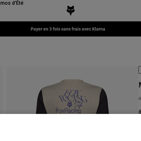
mos d'Été
Fox LAB Capsule Collection -
Voir la collection
A
6
C