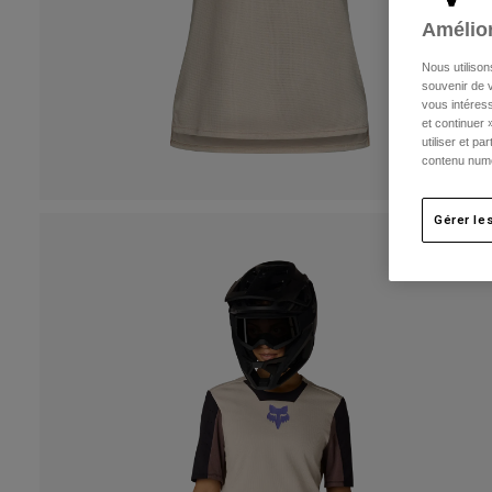
Amélior
Nous utilison
souvenir de v
vous intéress
et continuer 
utiliser et p
contenu numé
Gérer le