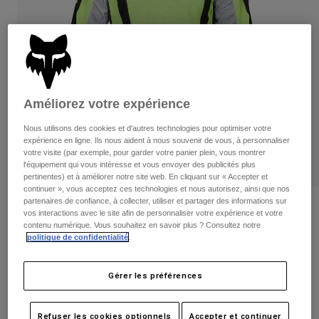
Pantalons
Protections
Pantalons
Chemises
Pantalons
Masques
Voir tout
Gants
Chaussettes
Shorts
Voir tout
Vestes
Vestes
Femme
Améliorez votre expérience
Protections
Nous utilisons des cookies et d'autres technologies pour optimiser votre
T-shirts et tops
Gants
Moto
expérience en ligne. Ils nous aident à nous souvenir de vous, à personnaliser
votre visite (par exemple, pour garder votre panier plein, vous montrer
Masques
Sweats et Pulls
l'équipement qui vous intéresse et vous envoyer des publicités plus
Protections
Casques
pertinentes) et à améliorer notre site web. En cliquant sur « Accepter et
Vestes
Chaussettes
continuer », vous acceptez ces technologies et nous autorisez, ainsi que nos
Maillots
Pantalons
partenaires de confiance, à collecter, utiliser et partager des informations sur
Masques
Avis
vos interactions avec le site afin de personnaliser votre expérience et votre
Pantalons
Sacs et accessoires
Chemises
contenu numérique. Vous souhaitez en savoir plus ? Consultez notre
Maillot 180 Lean - Junior
Bottes
Chaussettes
politique de confidentialité
.
Voir tout
Pièces de rechange
Protections
Article n°
33049
Accessoires
Gérer les préférences
Gants
Price reduced from
to
34,99 €
20,99 €
40% OFF
Enfants
Masques
Pièces de rechange
Refuser les cookies optionnels
Accepter et continuer