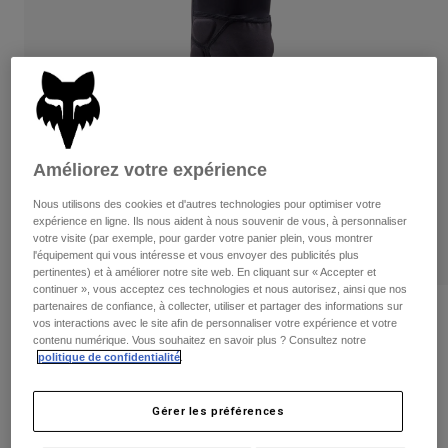
Pantalons
Protections
Pantalons
Chemises
Pantalons
Masques
Voir tout
Gants
Chaussettes
Shorts
Voir tout
Vestes
Vestes
Femme
Améliorez votre expérience
Protections
T-shirts et tops
Gants
Moto
Nous utilisons des cookies et d'autres technologies pour optimiser votre
Masques
Sweats et Pulls
expérience en ligne. Ils nous aident à nous souvenir de vous, à personnaliser
Protections
Casques
votre visite (par exemple, pour garder votre panier plein, vous montrer
Vestes
l'équipement qui vous intéresse et vous envoyer des publicités plus
Chaussettes
Maillots
pertinentes) et à améliorer notre site web. En cliquant sur « Accepter et
Pantalons
Masques
continuer », vous acceptez ces technologies et nous autorisez, ainsi que nos
Pantalons
partenaires de confiance, à collecter, utiliser et partager des informations sur
Sacs et accessoires
Chemises
Avis
vos interactions avec le site afin de personnaliser votre expérience et votre
Bottes
Chaussettes
contenu numérique. Vous souhaitez en savoir plus ? Consultez notre
Voir tout
Genouillère/Protège-tibia Launch
politique de confidentialité
.
Pièces de rechange
Protections
Accessoires
Gants
Article n°
33836
Gérer les préférences
Enfants
Masques
Pièces de rechange
99,99 €