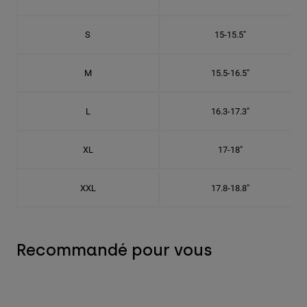
S
15-15.5"
M
15.5-16.5"
L
16.3-17.3"
XL
17-18"
XXL
17.8-18.8"
Recommandé pour vous