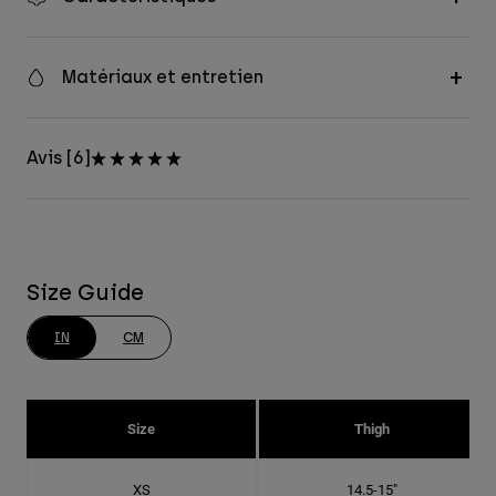
Matériaux et entretien
Avis [6]
Size Guide
IN
CM
Size
Thigh
XS
14.5-15"