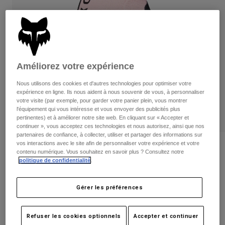
Pantalons
Protections
Pantalons
Chemises
Pantalons
Masques
Voir tout
Gants
Chaussettes
Shorts
Voir tout
Vestes
Améliorez votre expérience
Vestes
Femme
Nous utilisons des cookies et d'autres technologies pour optimiser votre
Protections
expérience en ligne. Ils nous aident à nous souvenir de vous, à personnaliser
T-shirts et tops
Gants
Moto
votre visite (par exemple, pour garder votre panier plein, vous montrer
Masques
l'équipement qui vous intéresse et vous envoyer des publicités plus
Sweats et Pulls
pertinentes) et à améliorer notre site web. En cliquant sur « Accepter et
Protections
Casques
Vestes
continuer », vous acceptez ces technologies et nous autorisez, ainsi que nos
Chaussettes
Maillots
partenaires de confiance, à collecter, utiliser et partager des informations sur
Pantalons
Masques
vos interactions avec le site afin de personnaliser votre expérience et votre
Avis
Pantalons
contenu numérique. Vous souhaitez en savoir plus ? Consultez notre
Sacs et accessoires
Chemises
politique de confidentialité
.
Gants Ranger Gel Femme
Bottes
Chaussettes
Voir tout
Pièces de rechange
Protections
Gérer les préférences
Article n°
33611
Accessoires
Gants
34,99 €
Enfants
Masques
Pièces de rechange
Refuser les cookies optionnels
Accepter et continuer