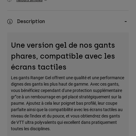
Accessoires
Tous les accessoires
Description
Sacs et sacs à dos
Chapeaux et Casquettes
Une version gel de nos gants
Voir tout
phares, compatible avec les
écrans tactiles
Les gants Ranger Gel offrent une qualité et une performance
dignes des gants les plus haut de gamme. Avec ces gants,
vous bénéficiez cependant d'une protection supplémentaire
gr”ce à un rembourrage en gel placé stratégiquement sur la
paume. Ajoutez à cela leur poignet bas profilé, leur coupe
parfaite ainsi que la compatibilité avec les écrans tactiles au
niveau de l'index et du pouce, et vous obtiendrez des gants
de VTT ultra polyvalents qui excellent dans pratiquement
toutes les disciplines.