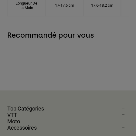
Longueur De
17-17.6 cm
17.6-18.2 cm
18.
La Main
Recommandé pour vous
Top Catégories
VTT
Moto
Accessoires