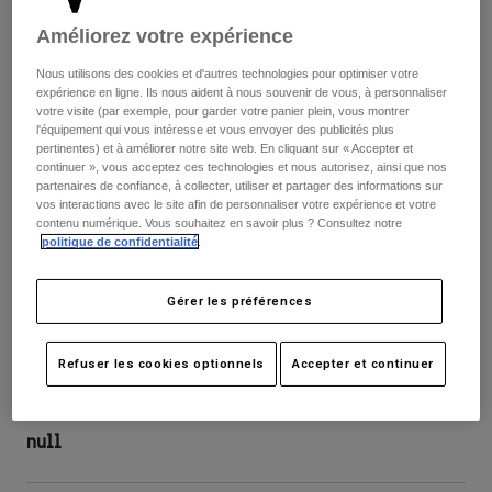
Pantalons
Protections
Pantalons
Améliorez votre expérience
Chemises
Pantalons
Masques
Voir tout
Nous utilisons des cookies et d'autres technologies pour optimiser votre
Gants
Chaussettes
expérience en ligne. Ils nous aident à nous souvenir de vous, à personnaliser
Shorts
votre visite (par exemple, pour garder votre panier plein, vous montrer
Voir tout
l'équipement qui vous intéresse et vous envoyer des publicités plus
Vestes
pertinentes) et à améliorer notre site web. En cliquant sur « Accepter et
Vestes
Femme
continuer », vous acceptez ces technologies et nous autorisez, ainsi que nos
Protections
partenaires de confiance, à collecter, utiliser et partager des informations sur
vos interactions avec le site afin de personnaliser votre expérience et votre
T-shirts et tops
Gants
Moto
contenu numérique. Vous souhaitez en savoir plus ? Consultez notre
Masques
Sweats et Pulls
politique de confidentialité
.
Protections
Casques
Vestes
Chaussettes
Maillots
Gérer les préférences
Pantalons
Masques
Pantalons
Sacs et accessoires
Chemises
Gants Ranger Fire Lunar - Femme
Refuser les cookies optionnels
Accepter et continuer
Bottes
Chaussettes
Voir tout
Article n°
31545
Pièces de rechange
Protections
Accessoires
Gants
null
Enfants
Masques
Pièces de rechange