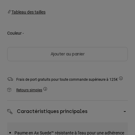
Vestes
Explorer Moto
T-shirts
Tableau des tailles
Chaussettes
Sweats et Pulls
Voir tout
Product Help
Voir tout
Explorer VTT
Couleur -
Guide équipements MOTO
Vêtements Casual
Product Help
Accessoires
Guide d'entretien d'un casque
Ajouter au panier
Guide équipements VTT
Tops
Guide d'entretien des bottes
Chapeaux et Casquettes
Sweats et Pulls
Guide d'entretien d'un casque
Sacs et sacs à dos
Vestes
Frais de port gratuits pour toute commande supérieure à 125€
Chaussettes
Pantalons
Retours simples
Stickers
Shorts
Autres accessoires
Short-de-Bain
Voir tout
Caractéristiques principales
Voir tout
Paume en Ax Suede™ résistante à l'eau pour une adhérence