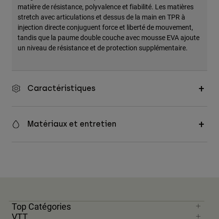
matière de résistance, polyvalence et fiabilité. Les matières
Accessoires
stretch avec articulations et dessus de la main en TPR à
injection directe conjuguent force et liberté de mouvement,
Tous les accessoires
tandis que la paume double couche avec mousse EVA ajoute
Sacs et sacs à dos
un niveau de résistance et de protection supplémentaire.
Chapeaux et Casquettes
Voir tout
Caractéristiques
Matériaux et entretien
Top Catégories
VTT