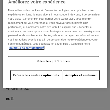
Pantalons
Améliorez votre expérience
Protections
Pantalons
Chemises
Nous utilisons des cookies et d'autres technologies pour optimiser votre
Pantalons
Masques
expérience en ligne. Ils nous aident à nous souvenir de vous, à personnaliser
Voir tout
Gants
votre visite (par exemple, pour garder votre panier plein, vous montrer
Chaussettes
Shorts
l'équipement qui vous intéresse et vous envoyer des publicités plus
pertinentes) et à améliorer notre site web. En cliquant sur « Accepter et
Voir tout
Vestes
continuer », vous acceptez ces technologies et nous autorisez, ainsi que nos
Vestes
Femme
partenaires de confiance, à collecter, utiliser et partager des informations sur
vos interactions avec le site afin de personnaliser votre expérience et votre
Protections
contenu numérique. Vous souhaitez en savoir plus ? Consultez notre
T-shirts et tops
Gants
Moto
politique de confidentialité
.
Masques
Sweats et Pulls
Protections
Casques
Gérer les préférences
Vestes
Chaussettes
Maillots
Pantalons
Masques
Pantalons
Refuser les cookies optionnels
Accepter et continuer
Sacs et accessoires
Chemises
Gants Pawtector - CE
Bottes
Chaussettes
Voir tout
Article n°
31327
Pièces de rechange
Protections
Accessoires
Gants
null
Enfants
Masques
Pièces de rechange