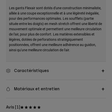
Accessoires
Les gants Flexair sont dotés d'une construction minimaliste,
alliée à une coupe exceptionnelle et à une légèreté inégalée,
Tous les accessoires
pour des performances optimales. Les soufflets (partie
Sacs et sacs à dos
située entre les doigts) en mesh stretch offrent une liberté de
mouvement optimale et permettent une meilleure circulation
Chapeaux et Casquettes
de l'air, pour plus de confort. Les matières extensibles et
Voir tout
légères, dotées de perforations stratégiquement
positionnées, offrent une meilleure adhérence au guidon,
ainsi qu'une meilleure circulation de l'air.
Caractéristiques
Matériaux et entretien
Avis [1]