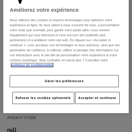
Pantalons
Protections
Pantalons
Améliorez votre expérience
Chemises
Pantalons
Masques
Voir tout
Nous utilisons des cookies et d'autres technologies pour optimiser votre
Gants
Chaussettes
expérience en ligne. Ils nous aident à nous souvenir de vous, à personnaliser
Shorts
votre visite (par exemple, pour garder votre panier plein, vous montrer
Voir tout
Vestes
l'équipement qui vous intéresse et vous envoyer des publicités plus
pertinentes) et à améliorer notre site web. En cliquant sur « Accepter et
Vestes
Femme
continuer », vous acceptez ces technologies et nous autorisez, ainsi que nos
Protections
partenaires de confiance, à collecter, utiliser et partager des informations sur
vos interactions avec le site afin de personnaliser votre expérience et votre
T-shirts et tops
Gants
Moto
contenu numérique. Vous souhaitez en savoir plus ? Consultez notre
Masques
Sweats et Pulls
politique de confidentialité
.
Protections
Casques
Vestes
Chaussettes
Maillots
Gérer les préférences
Pantalons
Masques
Pantalons
Sacs et accessoires
Chemises
Avis
Bottes
Refuser les cookies optionnels
Accepter et continuer
Chaussettes
Voir tout
Gants Flexair
Pièces de rechange
Protections
Accessoires
Gants
Article n°
31308
Enfants
Masques
Pièces de rechange
null