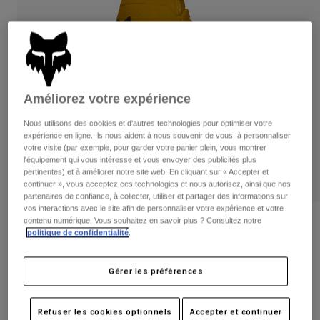
Pantalons
Protections
Pantalons
Chemises
Pantalons
Masques
Voir tout
Gants
Chaussettes
Shorts
Voir tout
Vestes
Améliorez votre expérience
Vestes
Femme
Protections
Nous utilisons des cookies et d'autres technologies pour optimiser votre
T-shirts et tops
Gants
expérience en ligne. Ils nous aident à nous souvenir de vous, à personnaliser
Moto
votre visite (par exemple, pour garder votre panier plein, vous montrer
Masques
Sweats et Pulls
l'équipement qui vous intéresse et vous envoyer des publicités plus
Protections
Casques
pertinentes) et à améliorer notre site web. En cliquant sur « Accepter et
Vestes
continuer », vous acceptez ces technologies et nous autorisez, ainsi que nos
Chaussettes
Maillots
partenaires de confiance, à collecter, utiliser et partager des informations sur
Pantalons
Masques
vos interactions avec le site afin de personnaliser votre expérience et votre
Pantalons
contenu numérique. Vous souhaitez en savoir plus ? Consultez notre
Sacs et accessoires
Chemises
Avis
politique de confidentialité
.
Bottes
Chaussettes
Voir tout
Gants Defend Thermo
Pièces de rechange
Protections
Gérer les préférences
Accessoires
Gants
Article n°
31322-440-S
Enfants
Masques
Pièces de rechange
Refuser les cookies optionnels
Accepter et continuer
Price reduced from
to
39,99 €
23,99 €
40% OFF