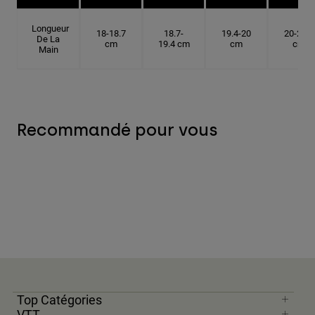
Longueur
18-18.7
18.7-
19.4-20
20-20.6
De La
cm
19.4 cm
cm
cm
Main
Recommandé pour vous
Top Catégories
VTT