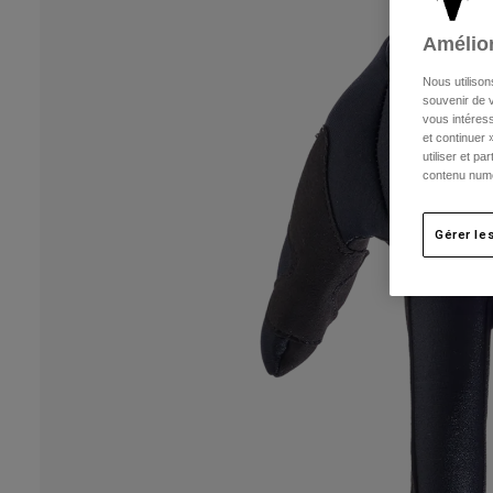
Amélior
Nous utilison
souvenir de v
vous intéress
et continuer 
utiliser et p
contenu numé
Gérer le