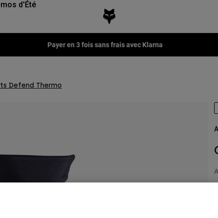
mos d'Été
Payer en 3 fois sans frais avec Klarna
ts Defend Thermo
A
A
4