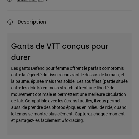
Accessoires
Tous les accessoires
Description
Sacs et sacs à dos
Chapeaux et Casquettes
Gants de VTT conçus pour
Voir tout
durer
Les gants Defend pour femme offrent le parfait compromis
entre la légèreté du tissu recouvrant le dessus de la main, et
la paume, épurée mais très solide. Les soufflets (partie située
entre les doigts) en mesh stretch offrent une liberté de
mouvement optimale et permettent une meilleure circulation
de l'air. Compatible avec les écrans tactiles, il vous permet
aussi de prendre des photos épiques en milieu de ride, quand
le temps se montre plus clément. Capturez chaque moment
et partagez-les facilement #foxracing.