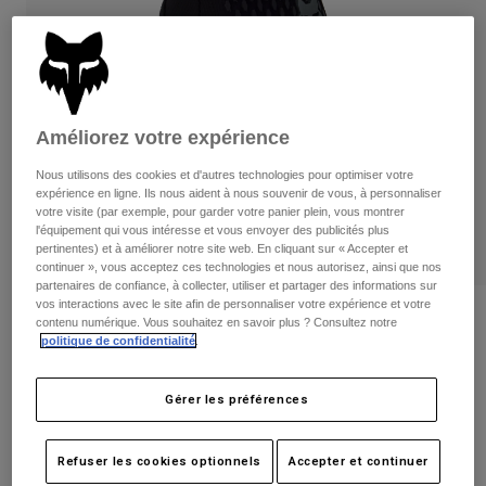
Pantalons
Protections
Pantalons
Chemises
Pantalons
Masques
Voir tout
Gants
Chaussettes
Shorts
Voir tout
Vestes
Améliorez votre expérience
Vestes
Femme
Nous utilisons des cookies et d'autres technologies pour optimiser votre
Protections
expérience en ligne. Ils nous aident à nous souvenir de vous, à personnaliser
T-shirts et tops
Gants
Moto
votre visite (par exemple, pour garder votre panier plein, vous montrer
l'équipement qui vous intéresse et vous envoyer des publicités plus
Masques
Sweats et Pulls
pertinentes) et à améliorer notre site web. En cliquant sur « Accepter et
Protections
Casques
continuer », vous acceptez ces technologies et nous autorisez, ainsi que nos
Vestes
Chaussettes
partenaires de confiance, à collecter, utiliser et partager des informations sur
Maillots
vos interactions avec le site afin de personnaliser votre expérience et votre
Pantalons
Masques
Avis
contenu numérique. Vous souhaitez en savoir plus ? Consultez notre
Pantalons
Sacs et accessoires
Chemises
politique de confidentialité
.
Gants Defend - Femme
Bottes
Chaussettes
Voir tout
Pièces de rechange
Protections
Gérer les préférences
Article n°
33793
Accessoires
Gants
44,99 €
Enfants
Refuser les cookies optionnels
Accepter et continuer
Masques
Pièces de rechange