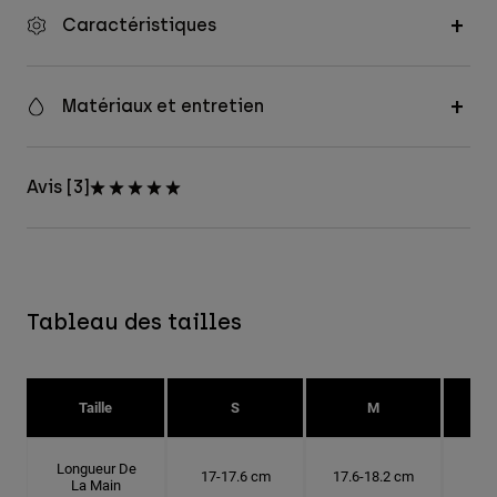
Caractéristiques
Matériaux et entretien
Avis [3]
Tableau des tailles
Taille
S
M
Longueur De
17-17.6 cm
17.6-18.2 cm
18.
La Main