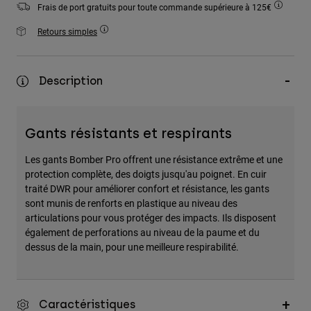
Frais de port gratuits pour toute commande supérieure à 125€
Accessoires
Retours simples
Tous les accessoires
Sacs et sacs à dos
Description
Chapeaux et Casquettes
Voir tout
Gants résistants et respirants
Les gants Bomber Pro offrent une résistance extrême et une
protection complète, des doigts jusqu'au poignet. En cuir
traité DWR pour améliorer confort et résistance, les gants
sont munis de renforts en plastique au niveau des
articulations pour vous protéger des impacts. Ils disposent
également de perforations au niveau de la paume et du
dessus de la main, pour une meilleure respirabilité.
Caractéristiques