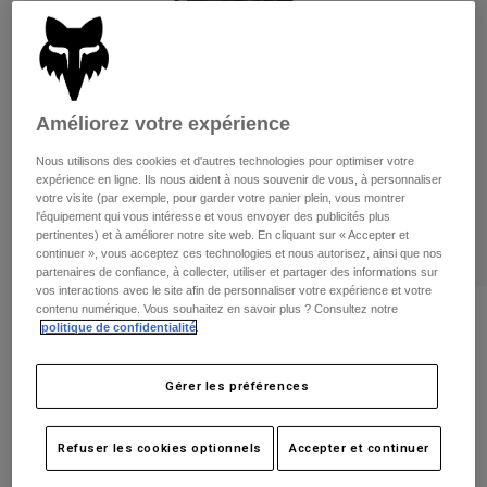
Pantalons
Protections
Pantalons
Chemises
Pantalons
Masques
Voir tout
Gants
Chaussettes
Shorts
Améliorez votre expérience
Voir tout
Vestes
Vestes
Femme
Nous utilisons des cookies et d'autres technologies pour optimiser votre
expérience en ligne. Ils nous aident à nous souvenir de vous, à personnaliser
Protections
votre visite (par exemple, pour garder votre panier plein, vous montrer
T-shirts et tops
Gants
Moto
l'équipement qui vous intéresse et vous envoyer des publicités plus
Masques
pertinentes) et à améliorer notre site web. En cliquant sur « Accepter et
Sweats et Pulls
continuer », vous acceptez ces technologies et nous autorisez, ainsi que nos
Protections
Casques
partenaires de confiance, à collecter, utiliser et partager des informations sur
Vestes
Chaussettes
vos interactions avec le site afin de personnaliser votre expérience et votre
Maillots
Pantalons
contenu numérique. Vous souhaitez en savoir plus ? Consultez notre
Masques
Avis
Pantalons
politique de confidentialité
.
Sacs et accessoires
Chemises
Gants Bomber Pro
Bottes
Chaussettes
Voir tout
Gérer les préférences
Pièces de rechange
Protections
Article n°
28378
Accessoires
Gants
Refuser les cookies optionnels
Accepter et continuer
149,99 €
Enfants
Masques
Pièces de rechange