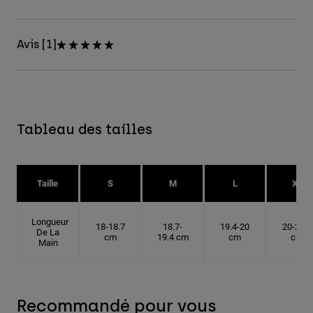
Avis [1]
Tableau des tailles
Taille
S
M
L
XL
Longueur
18-18.7
18.7-
19.4-20
20-20.6
De La
cm
19.4 cm
cm
cm
Main
Recommandé pour vous