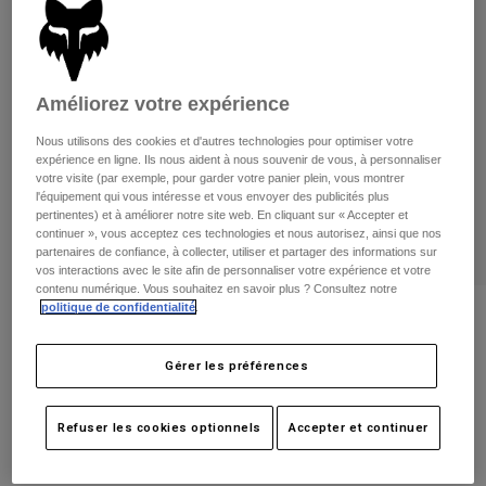
Pantalons
Protections
Pantalons
Chemises
Pantalons
Masques
Voir tout
Gants
Chaussettes
Shorts
Améliorez votre expérience
Voir tout
Vestes
Nous utilisons des cookies et d'autres technologies pour optimiser votre
Vestes
Femme
expérience en ligne. Ils nous aident à nous souvenir de vous, à personnaliser
votre visite (par exemple, pour garder votre panier plein, vous montrer
Protections
l'équipement qui vous intéresse et vous envoyer des publicités plus
T-shirts et tops
Gants
Moto
pertinentes) et à améliorer notre site web. En cliquant sur « Accepter et
Masques
continuer », vous acceptez ces technologies et nous autorisez, ainsi que nos
Sweats et Pulls
partenaires de confiance, à collecter, utiliser et partager des informations sur
Protections
Casques
vos interactions avec le site afin de personnaliser votre expérience et votre
Vestes
Chaussettes
contenu numérique. Vous souhaitez en savoir plus ? Consultez notre
Maillots
Pantalons
politique de confidentialité
.
Masques
Avis
Pantalons
Sacs et accessoires
Chemises
Gants 180 Race Spec
Bottes
Chaussettes
Gérer les préférences
Voir tout
Pièces de rechange
Protections
Article n°
33125
Accessoires
Refuser les cookies optionnels
Accepter et continuer
Gants
Price reduced from
to
29,99 €
19,49 €
35% OFF
Enfants
Masques
Pièces de rechange