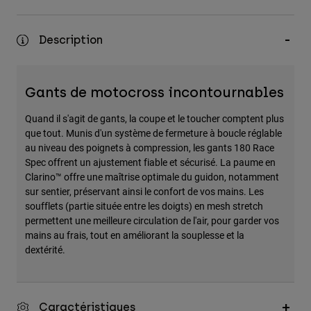
Accessoires
Description
Tous les accessoires
Sacs et sacs à dos
Chapeaux et Casquettes
Gants de motocross incontournables
Voir tout
Quand il s'agit de gants, la coupe et le toucher comptent plus
que tout. Munis d'un système de fermeture à boucle réglable
au niveau des poignets à compression, les gants 180 Race
Spec offrent un ajustement fiable et sécurisé. La paume en
Clarino™ offre une maîtrise optimale du guidon, notamment
sur sentier, préservant ainsi le confort de vos mains. Les
soufflets (partie située entre les doigts) en mesh stretch
permettent une meilleure circulation de l'air, pour garder vos
mains au frais, tout en améliorant la souplesse et la
dextérité.
Caractéristiques