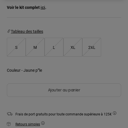
Vestes
Explorer Moto
T-shirts
Voir le kit complet
.
ici
Chaussettes
Sweats et Pulls
Voir tout
Product Help
Voir tout
Explorer VTT
Tableau des tailles
Guide équipements MOTO
Vêtements Casual
Product Help
Accessoires
Guide d'entretien d'un casque
S
M
L
XL
2XL
Guide équipements VTT
Tops
Guide d'entretien des bottes
Chapeaux et Casquettes
Sweats et Pulls
Guide d'entretien d'un casque
Sacs et sacs à dos
Couleur -
Jaune p”le
Vestes
Chaussettes
Pantalons
Stickers
Ajouter au panier
Shorts
Autres accessoires
Short-de-Bain
Voir tout
Voir tout
Frais de port gratuits pour toute commande supérieure à 125€
Retours simples