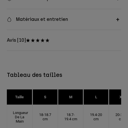
Matériaux et entretien
Avis [10]
Tableau des tailles
Taille
S
M
L
XL
Longueur
18-18.7
18.7-
19.4-20
20-20.6
De La
cm
19.4 cm
cm
cm
Main