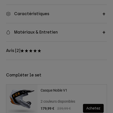
Caractéristiques
Matériaux & Entretien
Avis [2]
Compléter le set
Casque Noble V1
2 couleurs disponibles
Price reduced from
to
179,99 €
239,99 €
Achetez