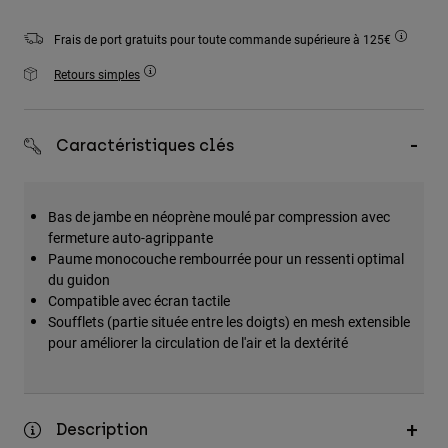
Accessoires
Frais de port gratuits pour toute commande supérieure à 125€
Tous les accessoires
Retours simples
Sacs et sacs à dos
Chapeaux et Casquettes
Caractéristiques clés
Voir tout
Bas de jambe en néoprène moulé par compression avec
fermeture auto-agrippante
Paume monocouche rembourrée pour un ressenti optimal
du guidon
Compatible avec écran tactile
Soufflets (partie située entre les doigts) en mesh extensible
pour améliorer la circulation de l'air et la dextérité
Description