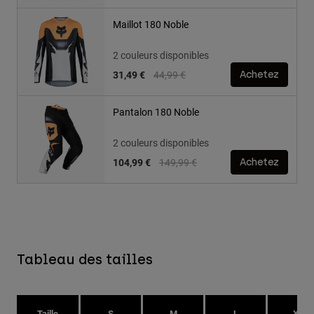
Maillot 180 Noble
2 couleurs disponibles
Price reduced from
to
31,49 €
44,99 €
Achetez
Pantalon 180 Noble
2 couleurs disponibles
Price reduced from
to
104,99 €
149,99 €
Achetez
Tableau des tailles
Taille
S
M
L
XL