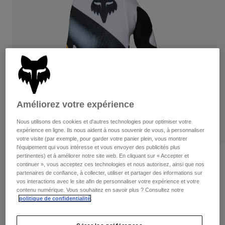
Pantalons
Protections
Pantalons
Chemises
Pantalons
Masques
Voir tout
Gants
Chaussettes
Shorts
Voir tout
Vestes
Vestes
Femme
Protections
T-shirts et tops
Gants
Moto
Améliorez votre expérience
Masques
Sweats et Pulls
Protections
Casques
Nous utilisons des cookies et d'autres technologies pour optimiser votre
Vestes
expérience en ligne. Ils nous aident à nous souvenir de vous, à personnaliser
Chaussettes
Maillots
votre visite (par exemple, pour garder votre panier plein, vous montrer
Pantalons
Masques
l'équipement qui vous intéresse et vous envoyer des publicités plus
Pantalons
pertinentes) et à améliorer notre site web. En cliquant sur « Accepter et
Sacs et accessoires
Chemises
Avis
continuer », vous acceptez ces technologies et nous autorisez, ainsi que nos
Bottes
Chaussettes
Voir tout
partenaires de confiance, à collecter, utiliser et partager des informations sur
Gants 180 Noble
Pièces de rechange
vos interactions avec le site afin de personnaliser votre expérience et votre
Protections
contenu numérique. Vous souhaitez en savoir plus ? Consultez notre
Accessoires
Gants
Article n°
38609
politique de confidentialité
.
Enfants
Masques
Pièces de rechange
Price reduced from
to
29,99 €
22,49 €
25% OFF