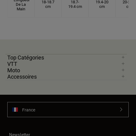
18-18.7
18.7-
19.4-20
20-20.6
De La
cm
19.4 cm
cm
cm
Main
Top Catégories
VTT
Moto
Accessoires
France
Newsletter