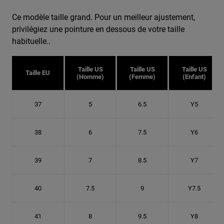
Ce modèle taille grand. Pour un meilleur ajustement,
privilégiez une pointure en dessous de votre taille
habituelle..
Taille US
Taille US
Taille US
Taille EU
(Homme)
(Femme)
(Enfant)
37
5
6.5
Y5
38
6
7.5
Y6
39
7
8.5
Y7
40
7.5
9
Y7.5
41
8
9.5
Y8