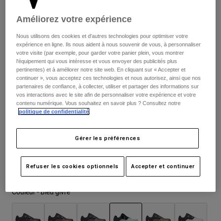
Vestes
Explorer Moto
T-shirts
259,99 €
Améliorez votre expérience
Chaussettes
Sweats et Pulls
Voir tout
Nous utilisons des cookies et d'autres technologies pour optimiser votre
Product Help
Voir tout
Explorer VTT
expérience en ligne. Ils nous aident à nous souvenir de vous, à personnaliser
votre visite (par exemple, pour garder votre panier plein, vous montrer
Tableau des tailles
Guide équipements MOTO
l'équipement qui vous intéresse et vous envoyer des publicités plus
pertinentes) et à améliorer notre site web. En cliquant sur « Accepter et
Vêtements Casual
Product Help
continuer », vous acceptez ces technologies et nous autorisez, ainsi que nos
Accessoires
Guide d'entretien d'un casque
37
38
39
40
41
41.5
partenaires de confiance, à collecter, utiliser et partager des informations sur
Guide équipements VTT
vos interactions avec le site afin de personnaliser votre expérience et votre
Tops
Guide d'entretien des bottes
Chapeaux et Casquettes
contenu numérique. Vous souhaitez en savoir plus ? Consultez notre
Sweats et Pulls
politique de confidentialité
.
Guide d'entretien d'un casque
Sacs et sacs à dos
42
42.5
43
43.5
44
44.5
Vestes
Chaussettes
Gérer les préférences
Pantalons
Stickers
45
45.5
46
47
Shorts
Autres accessoires
Refuser les cookies optionnels
Accepter et continuer
Short-de-Bain
Voir tout
Voir tout
Couleur -
Bleu givré