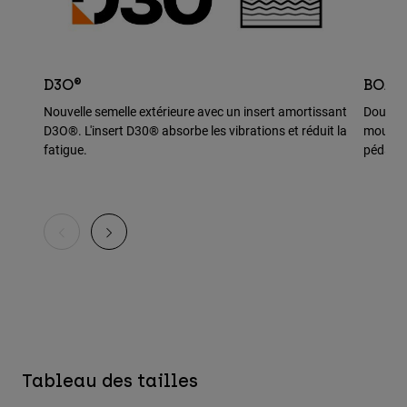
D3O®
BOA®
Nouvelle semelle extérieure avec un insert amortissant
Double 
D3O®. L'insert D30® absorbe les vibrations et réduit la
mouveme
fatigue.
pédales
Tableau des tailles