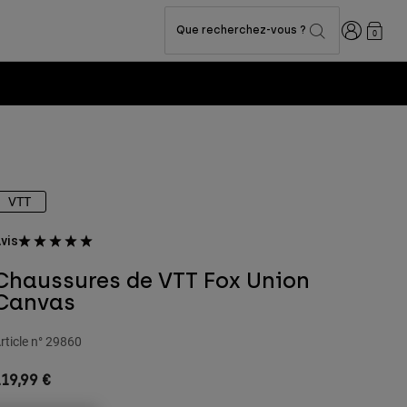
Connexion
Que recherchez-vous ?
0
VTT
vis
Chaussures de VTT Fox Union
Canvas
rticle n°
29860
19,99 €