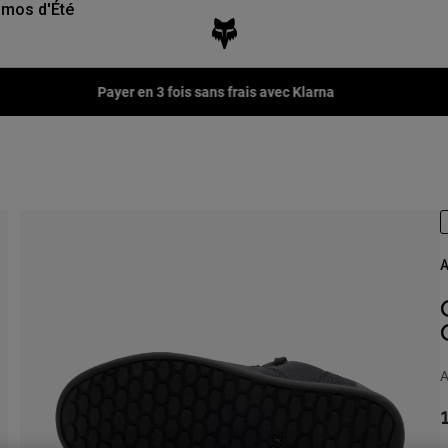
mos d'Été
Fox LAB Capsule Collection -
Voir la collection
A
A
1