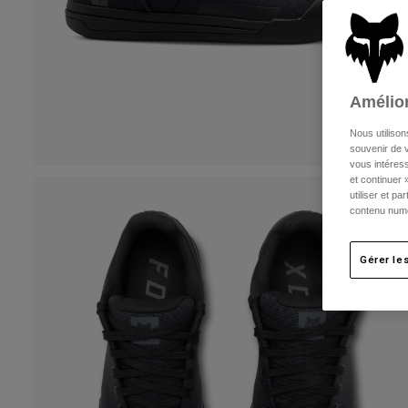
Amélior
Nous utilison
souvenir de v
vous intéress
et continuer 
utiliser et p
contenu numé
Gérer le