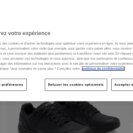
ez votre expérience
s des cookies et d'autres technologies pour optimiser votre expérience en ligne. Ils nous aid
ous, à personnaliser votre visite (par exemple, pour garder votre panier plein, vous montrer 
e et vous envoyer des publicités plus pertinentes) et à améliorer notre site web. En cliquant
», vous acceptez ces technologies et nous autorisez, ainsi que nos partenaires de confiance, 
artager des informations sur vos interactions avec le site afin de personnaliser votre expérienc
rique. Vous souhaitez en savoir plus ? Consultez notre
politique de confidentialité
.
s préférences
Refuser les cookies optionnels
Accepter e
C