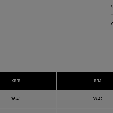
A
XS/S
S/M
36-41
39-42