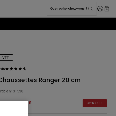
Connexion
Que recherchez-vous ?
0
VTT
vis
Chaussettes Ranger 20 cm
rticle n°
31530
rice reduced from
to
0,99 €
13,64 €
35% OFF