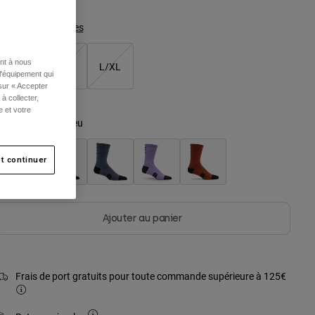
Tableau des tailles
ent à nous
XS/S
S/M
L/XL
l'équipement qui
 sur « Accepter
à collecter,
e et votre
ouleur -
Joyau bleu
t continuer
Ajouter au panier
Frais de port gratuits pour toute commande supérieure à 125€