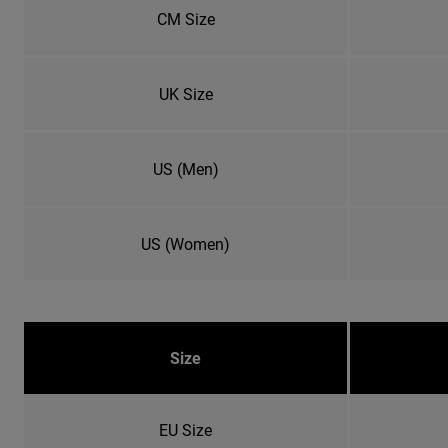
CM Size
UK Size
US (Men)
US (Women)
Size
EU Size