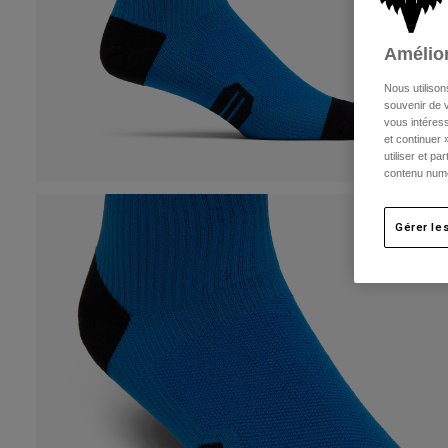
Amélior
Nous utilison
souvenir de v
vous intéress
et continuer 
utiliser et p
contenu numé
Gérer le