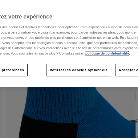
ez votre expérience
s des cookies et d'autres technologies pour optimiser votre expérience en ligne. Ils nous aid
ous, à personnaliser votre visite (par exemple, pour garder votre panier plein, vous montrer 
e et vous envoyer des publicités plus pertinentes) et à améliorer notre site web. En cliquant
», vous acceptez ces technologies et nous autorisez, ainsi que nos partenaires de confiance, 
artager des informations sur vos interactions avec le site afin de personnaliser votre expérienc
C
rique. Vous souhaitez en savoir plus ? Consultez notre
politique de confidentialité
.
s préférences
Refuser les cookies optionnels
Accepter e