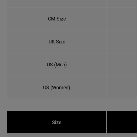
CM Size
UK Size
US (Men)
US (Women)
Size