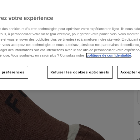
ez votre expérience
s des cookies et d'autres technologies pour optimiser votre expérience en ligne. Ils nous aid
ous, à personnaliser votre visite (par exemple, pour garder votre panier plein, vous montrer 
e et vous envoyer des publicités plus pertinentes) et à améliorer notre site web. En cliquant
», vous acceptez ces technologies et nous autorisez, ainsi que nos partenaires de confiance, 
artager des informations sur vos interactions avec le site afin de personnaliser votre expérienc
C
rique. Vous souhaitez en savoir plus ? Consultez notre
politique de confidentialité
.
s préférences
Refuser les cookies optionnels
Accepter e