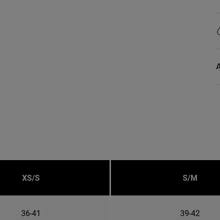
A
XS/S
S/M
36-41
39-42