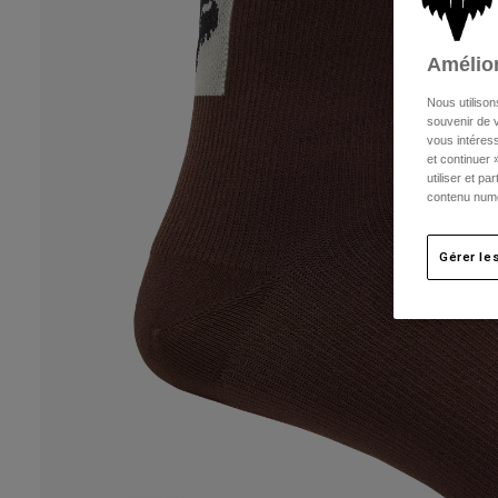
Amélior
Nous utilison
souvenir de v
vous intéress
et continuer 
utiliser et p
contenu numé
Gérer le