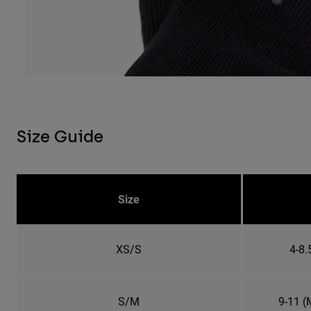
Size Guide
Size
XS/S
4-8.
S/M
9-11 (