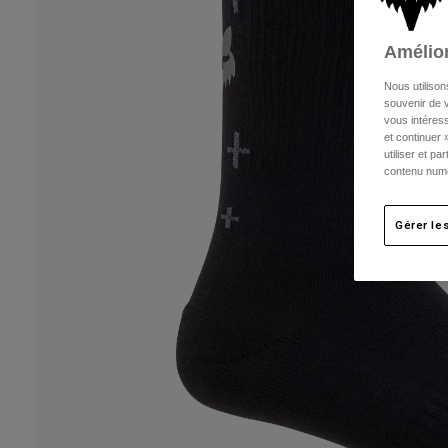
Amélior
Nous utilison
souvenir de v
vous intéress
et continuer 
utiliser et p
contenu numé
Gérer le