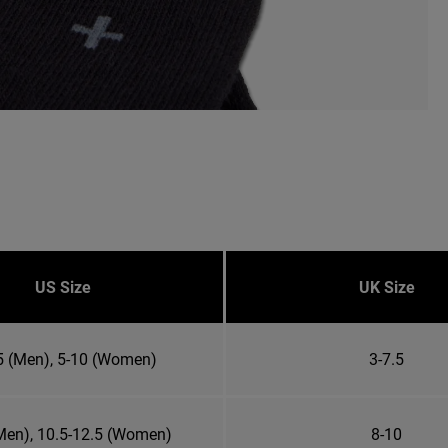
US Size
UK Size
5 (Men), 5-10 (Women)
3-7.5
Men), 10.5-12.5 (Women)
8-10