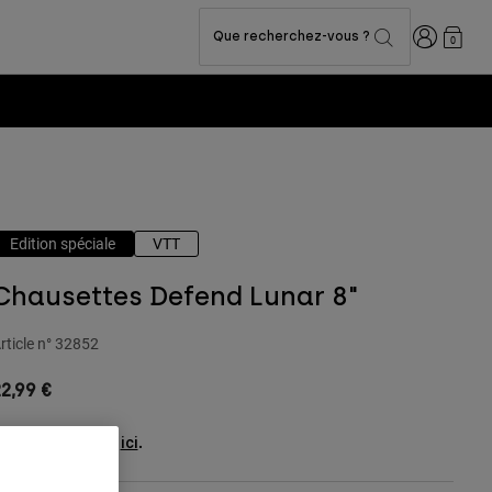
Connexion
Que recherchez-vous ?
0
 -
Voir la collection
Edition spéciale
VTT
Chausettes Defend Lunar 8"
rticle n°
32852
2,99 €
oir le kit complet
.
ici