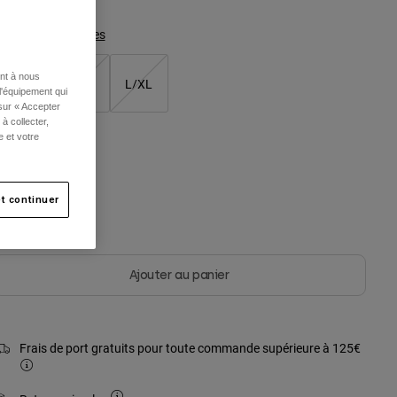
Tableau des tailles
ent à nous
XS/S
S/M
L/XL
l'équipement qui
 sur « Accepter
à collecter,
e et votre
ouleur -
Noir
t continuer
sélectionné
Ajouter au panier
Frais de port gratuits pour toute commande supérieure à 125€