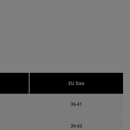
EU Size
36-41
39-43