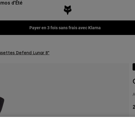
mos d'Été
Fox LAB Capsule Collection
settes Defend Lunar 8"
A
2
V