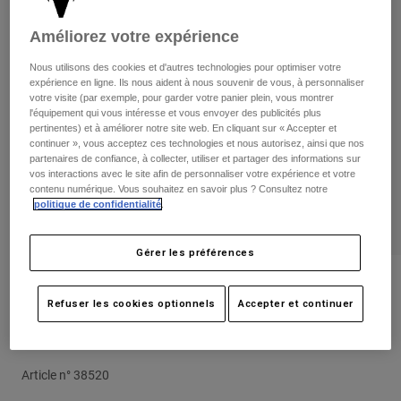
Pantalons
Protections
Pantalons
Chemises
Améliorez votre expérience
Pantalons
Masques
Voir tout
Gants
Nous utilisons des cookies et d'autres technologies pour optimiser votre
Chaussettes
Shorts
expérience en ligne. Ils nous aident à nous souvenir de vous, à personnaliser
votre visite (par exemple, pour garder votre panier plein, vous montrer
Voir tout
Vestes
l'équipement qui vous intéresse et vous envoyer des publicités plus
Vestes
Femme
pertinentes) et à améliorer notre site web. En cliquant sur « Accepter et
continuer », vous acceptez ces technologies et nous autorisez, ainsi que nos
Protections
partenaires de confiance, à collecter, utiliser et partager des informations sur
T-shirts et tops
Gants
Moto
vos interactions avec le site afin de personnaliser votre expérience et votre
contenu numérique. Vous souhaitez en savoir plus ? Consultez notre
Masques
Sweats et Pulls
politique de confidentialité
.
Protections
Casques
Vestes
Chaussettes
Maillots
Pantalons
Gérer les préférences
Masques
Pantalons
Sacs et accessoires
Chemises
Avis
Bottes
Chaussettes
Refuser les cookies optionnels
Accepter et continuer
Voir tout
Casquette Supply Mesh Rope Trucker
Pièces de rechange
Protections
Femme
Accessoires
Gants
Article n°
38520
Enfants
Masques
Pièces de rechange