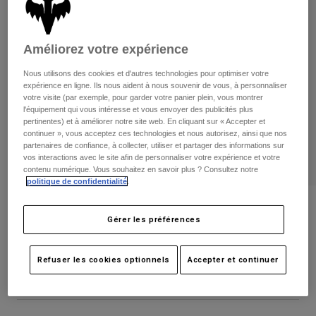
Pantalons
Protections
Pantalons
Chemises
Pantalons
Masques
Voir tout
Améliorez votre expérience
Gants
Chaussettes
Shorts
Nous utilisons des cookies et d'autres technologies pour optimiser votre
Voir tout
Vestes
expérience en ligne. Ils nous aident à nous souvenir de vous, à personnaliser
votre visite (par exemple, pour garder votre panier plein, vous montrer
Vestes
Femme
l'équipement qui vous intéresse et vous envoyer des publicités plus
Protections
pertinentes) et à améliorer notre site web. En cliquant sur « Accepter et
T-shirts et tops
Gants
continuer », vous acceptez ces technologies et nous autorisez, ainsi que nos
Moto
partenaires de confiance, à collecter, utiliser et partager des informations sur
Masques
Sweats et Pulls
vos interactions avec le site afin de personnaliser votre expérience et votre
Protections
Casques
contenu numérique. Vous souhaitez en savoir plus ? Consultez notre
Vestes
politique de confidentialité
.
Chaussettes
Maillots
Pantalons
Masques
Casquette Storm Flexfit
Pantalons
Gérer les préférences
Sacs et accessoires
Chemises
Bottes
Chaussettes
Article n°
38441
Voir tout
Pièces de rechange
Protections
Refuser les cookies optionnels
Accepter et continuer
Price reduced from
to
Accessoires
34,99 €
20,99 €
40% OFF
Gants
Enfants
Masques
Pièces de rechange