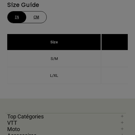
Size Guide
IN
CM
Size
S/M
L/XL
Top Catégories
VTT
Moto