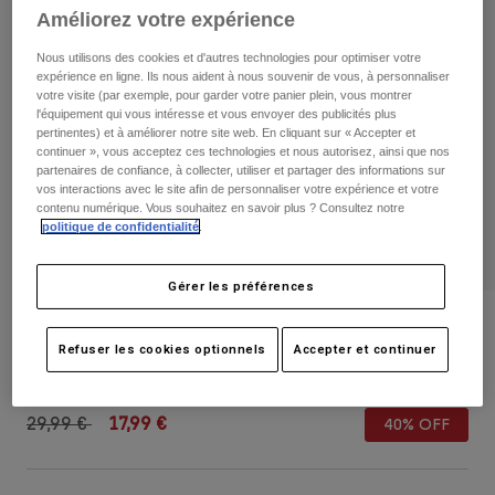
Pantalons
Améliorez votre expérience
Protections
Pantalons
Chemises
Pantalons
Masques
Nous utilisons des cookies et d'autres technologies pour optimiser votre
Voir tout
expérience en ligne. Ils nous aident à nous souvenir de vous, à personnaliser
Gants
Chaussettes
votre visite (par exemple, pour garder votre panier plein, vous montrer
Shorts
l'équipement qui vous intéresse et vous envoyer des publicités plus
Voir tout
Vestes
pertinentes) et à améliorer notre site web. En cliquant sur « Accepter et
continuer », vous acceptez ces technologies et nous autorisez, ainsi que nos
Vestes
Femme
partenaires de confiance, à collecter, utiliser et partager des informations sur
Protections
vos interactions avec le site afin de personnaliser votre expérience et votre
T-shirts et tops
Gants
contenu numérique. Vous souhaitez en savoir plus ? Consultez notre
Moto
politique de confidentialité
.
Masques
Sweats et Pulls
Protections
Casques
Vestes
Gérer les préférences
Chaussettes
Maillots
Pantalons
Masques
Casquette Speed Mesh Trucker
Pantalons
Sacs et accessoires
Chemises
Refuser les cookies optionnels
Accepter et continuer
Bottes
Chaussettes
Article n°
38467
Voir tout
Pièces de rechange
Protections
Price reduced from
to
Accessoires
29,99 €
17,99 €
40% OFF
Gants
Enfants
Masques
Pièces de rechange