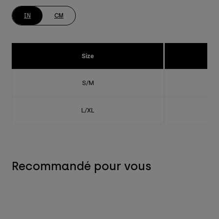
IN
CM
Size
S/M
L/XL
Recommandé pour vous