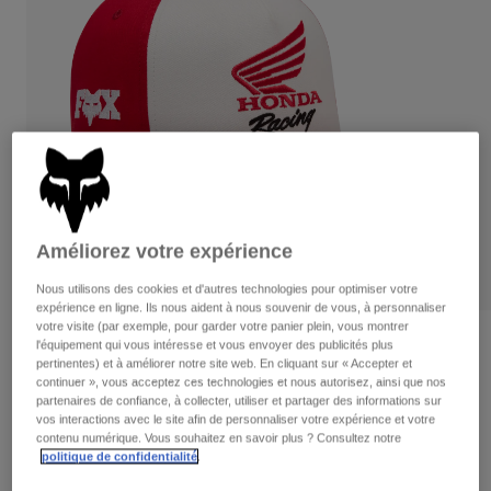
Pantalons
Protections
Pantalons
Chemises
Pantalons
Masques
Voir tout
Gants
Chaussettes
Shorts
Voir tout
Vestes
Vestes
Femme
Protections
T-shirts et tops
Gants
Moto
Masques
Sweats et Pulls
Améliorez votre expérience
Protections
Casques
Vestes
Chaussettes
Nous utilisons des cookies et d'autres technologies pour optimiser votre
Maillots
expérience en ligne. Ils nous aident à nous souvenir de vous, à personnaliser
Pantalons
Masques
votre visite (par exemple, pour garder votre panier plein, vous montrer
Pantalons
Sacs et accessoires
Chemises
Avis
l'équipement qui vous intéresse et vous envoyer des publicités plus
Bottes
pertinentes) et à améliorer notre site web. En cliquant sur « Accepter et
Chaussettes
Voir tout
continuer », vous acceptez ces technologies et nous autorisez, ainsi que nos
Casquette Honda Flexfit
Pièces de rechange
Protections
partenaires de confiance, à collecter, utiliser et partager des informations sur
Accessoires
vos interactions avec le site afin de personnaliser votre expérience et votre
Gants
Article n°
38283-003-S/M
contenu numérique. Vous souhaitez en savoir plus ? Consultez notre
politique de confidentialité
.
Enfants
Masques
Pièces de rechange
39,99 €