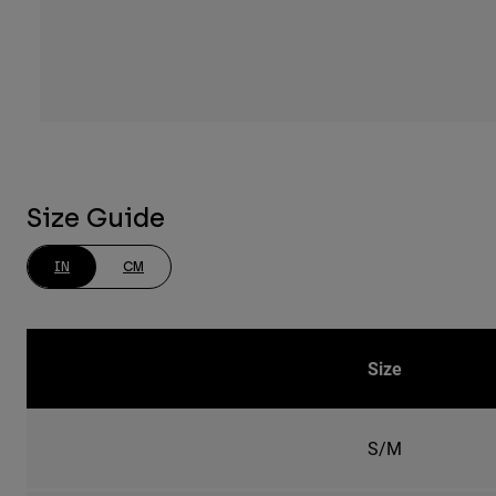
Size Guide
IN
CM
Size
S/M