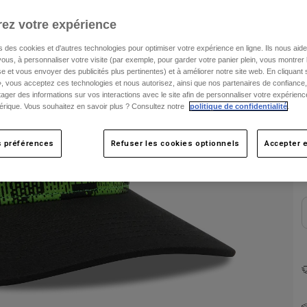
ez votre expérience
C
s des cookies et d'autres technologies pour optimiser votre expérience en ligne. Ils nous aid
ous, à personnaliser votre visite (par exemple, pour garder votre panier plein, vous montrer 
e et vous envoyer des publicités plus pertinentes) et à améliorer notre site web. En cliquant
», vous acceptez ces technologies et nous autorisez, ainsi que nos partenaires de confiance, 
artager des informations sur vos interactions avec le site afin de personnaliser votre expérienc
rique. Vous souhaitez en savoir plus ? Consultez notre
politique de confidentialité
.
s préférences
Refuser les cookies optionnels
Accepter e