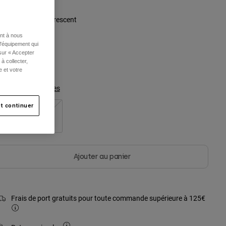
ouleur -
Vert Fluorescent
ent à nous
l'équipement qui
 sur « Accepter
à collecter,
sélectionné
e et votre
Tableau des tailles
t continuer
S/M
L/XL
Ajouter au panier
Frais de port gratuits pour toute commande supérieure à 125€