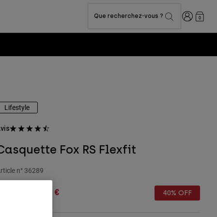
Connexion
Que recherchez-vous ?
0
Collection -
Voir la collection
Lifestyle
vis
Casquette Fox RS Flexfit
rticle n°
36289
rice reduced from
to
34,99 €
20,99 €
40% OFF