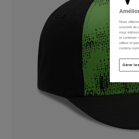
Amélior
Nous utilison
souvenir de v
vous intéress
et continuer 
utiliser et p
contenu numé
Gérer le