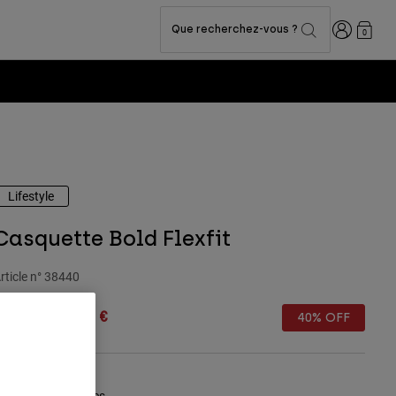
Connexion
Que recherchez-vous ?
0
Lifestyle
Casquette Bold Flexfit
rticle n°
38440
rice reduced from
to
34,99 €
20,99 €
40% OFF
Tableau des tailles