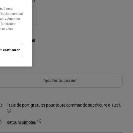
ent à nous
l'équipement qui
S/M
L/XL
 sur « Accepter
à collecter,
e et votre
ouleur -
Bleu minuit
t continuer
sélectionné
Ajouter au panier
Frais de port gratuits pour toute commande supérieure à 125€
Retours simples