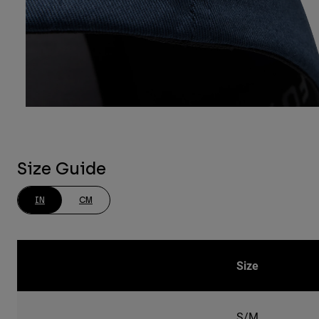
Size Guide
IN
CM
Size
S/M