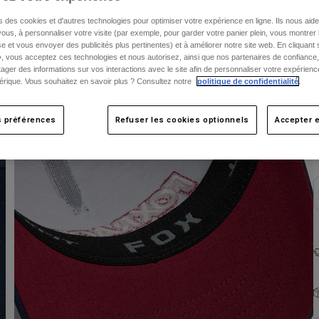
s des cookies et d'autres technologies pour optimiser votre expérience en ligne. Ils nous aid
ous, à personnaliser votre visite (par exemple, pour garder votre panier plein, vous montrer 
e et vous envoyer des publicités plus pertinentes) et à améliorer notre site web. En cliquant
», vous acceptez ces technologies et nous autorisez, ainsi que nos partenaires de confiance, 
artager des informations sur vos interactions avec le site afin de personnaliser votre expérienc
rique. Vous souhaitez en savoir plus ? Consultez notre
politique de confidentialité
.
C
s préférences
Refuser les cookies optionnels
Accepter e