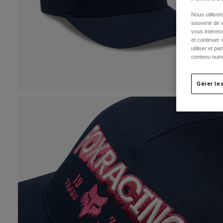
Nous utilison
souvenir de v
vous intéress
et continuer 
utiliser et p
contenu numé
Gérer le