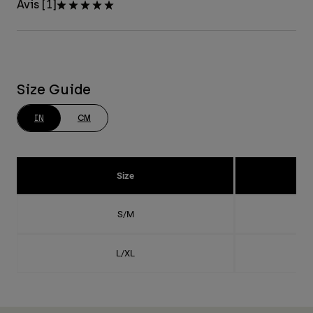
Avis [1]
Size Guide
IN
CM
Size
S/M
L/XL