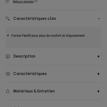
Retours simples
Accessoires
Tous les accessoires
Caractéristiques clés
Sacs et sacs à dos
Chapeaux et Casquettes
Forme Flexfit pour plus de confort et d'ajustement
Voir tout
Description
Caractéristiques
Matériaux & Entretien