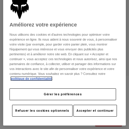
Pantalons
Protections
Pantalons
Chemises
Pantalons
Masques
Voir tout
Gants
Chaussettes
Améliorez votre expérience
Shorts
Voir tout
Vestes
Nous utilisons des cookies et d'autres technologies pour optimiser votre
expérience en ligne. Ils nous aident à nous souvenir de vous, à personnaliser
Vestes
Femme
votre visite (par exemple, pour garder votre panier plein, vous montrer
Protections
l'équipement qui vous intéresse et vous envoyer des publicités plus
T-shirts et tops
Gants
pertinentes) et à améliorer notre site web. En cliquant sur « Accepter et
Moto
continuer », vous acceptez ces technologies et nous autorisez, ainsi que nos
Masques
Sweats et Pulls
partenaires de confiance, à collecter, utiliser et partager des informations sur
Protections
Casques
vos interactions avec le site afin de personnaliser votre expérience et votre
Vestes
contenu numérique. Vous souhaitez en savoir plus ? Consultez notre
Chaussettes
Maillots
politique de confidentialité
.
Pantalons
Masques
Avis
Pantalons
Sacs et accessoires
Chemises
Gérer les préférences
Casquette Badge Flexfit
Bottes
Chaussettes
Voir tout
Pièces de rechange
Protections
Article n°
38469
Accessoires
Refuser les cookies optionnels
Accepter et continuer
Gants
Price reduced from
to
34,99 €
20,99 €
40% OFF
Enfants
Masques
Pièces de rechange