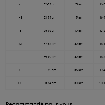
YL
52-53 cm
25 mm
16.
XS
53-54 cm
15 mm
16.
S
55-56 cm
30 mm
17.
M
57-58 cm
30 mm
18.
L
59-60 cm
30 mm
18.
XL
61-62 cm
35 mm
19.
XXL
63-64 cm
30 mm
20.
Recommandé pour vous