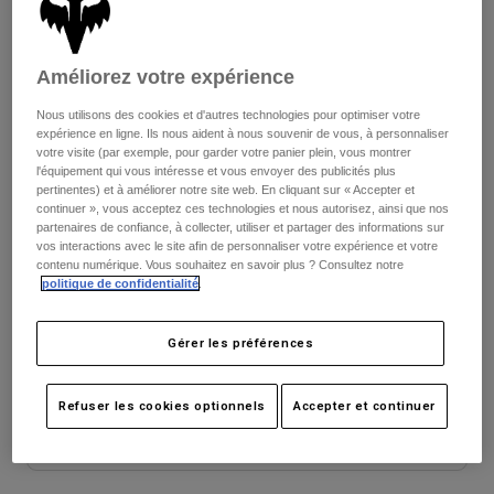
Vestes
Explorer Moto
T-shirts
Chaussettes
Voir le kit complet
.
ici
Sweats et Pulls
Améliorez votre expérience
Voir tout
Product Help
Voir tout
Explorer VTT
Nous utilisons des cookies et d'autres technologies pour optimiser votre
expérience en ligne. Ils nous aident à nous souvenir de vous, à personnaliser
Guide équipements MOTO
Tableau des tailles
votre visite (par exemple, pour garder votre panier plein, vous montrer
Vêtements Casual
Product Help
l'équipement qui vous intéresse et vous envoyer des publicités plus
Accessoires
Guide d'entretien d'un casque
pertinentes) et à améliorer notre site web. En cliquant sur « Accepter et
XS
S
M
L
XL
2XL
continuer », vous acceptez ces technologies et nous autorisez, ainsi que nos
Guide équipements VTT
Tops
Guide d'entretien des bottes
partenaires de confiance, à collecter, utiliser et partager des informations sur
Chapeaux et Casquettes
vos interactions avec le site afin de personnaliser votre expérience et votre
Sweats et Pulls
Guide d'entretien d'un casque
Sacs et sacs à dos
contenu numérique. Vous souhaitez en savoir plus ? Consultez notre
Vestes
politique de confidentialité
.
Couleur -
Rouge Fluorescent
Chaussettes
Pantalons
Stickers
Gérer les préférences
Shorts
Autres accessoires
Short-de-Bain
Voir tout
sélectionné
Refuser les cookies optionnels
Accepter et continuer
Voir tout
Ajouter au panier