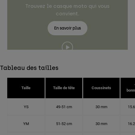
Trouvez le casque moto qui vous
convient.
En savoir plus
Tableau des tailles
Taille
Taille de tête
Coussinets
bonn
YS
49-51 cm
30 mm
15.
YM
51-52 cm
30 mm
16.