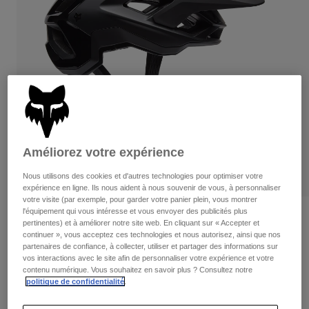
Pantalons
Protections
Pantalons
Chemises
Pantalons
Masques
Voir tout
Gants
Chaussettes
Shorts
Voir tout
Vestes
Vestes
Femme
Protections
T-shirts et tops
Gants
Moto
Masques
Améliorez votre expérience
Sweats et Pulls
Protections
Casques
Vestes
Nous utilisons des cookies et d'autres technologies pour optimiser votre
Chaussettes
Maillots
expérience en ligne. Ils nous aident à nous souvenir de vous, à personnaliser
Pantalons
Masques
votre visite (par exemple, pour garder votre panier plein, vous montrer
Pantalons
l'équipement qui vous intéresse et vous envoyer des publicités plus
Sacs et accessoires
Chemises
Casque Speedframe RS Noir Mat
pertinentes) et à améliorer notre site web. En cliquant sur « Accepter et
Bottes
Chaussettes
continuer », vous acceptez ces technologies et nous autorisez, ainsi que nos
Voir tout
Article n°
32239
partenaires de confiance, à collecter, utiliser et partager des informations sur
Pièces de rechange
Protections
vos interactions avec le site afin de personnaliser votre expérience et votre
Accessoires
contenu numérique. Vous souhaitez en savoir plus ? Consultez notre
Gants
249,99 €
politique de confidentialité
.
Enfants
Masques
Pièces de rechange