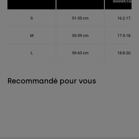
bonnet/casque
S
51-55 cm
16.2-17.5 c
M
55-59 cm
17.5-18.8 c
L
59-63 cm
18.8-20.1 c
Recommandé pour vous