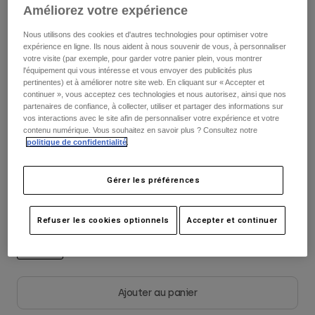
Vestes
599,99 €
Améliorez votre expérience
Explorer Moto
T-shirts
Chaussettes
Nous utilisons des cookies et d'autres technologies pour optimiser votre
Sweats et Pulls
Voir le kit complet
.
ici
expérience en ligne. Ils nous aident à nous souvenir de vous, à personnaliser
Voir tout
Product Help
Voir tout
Explorer VTT
votre visite (par exemple, pour garder votre panier plein, vous montrer
l'équipement qui vous intéresse et vous envoyer des publicités plus
pertinentes) et à améliorer notre site web. En cliquant sur « Accepter et
Guide équipements MOTO
continuer », vous acceptez ces technologies et nous autorisez, ainsi que nos
Tableau des tailles
Vêtements Casual
Product Help
partenaires de confiance, à collecter, utiliser et partager des informations sur
Accessoires
Guide d'entretien d'un casque
vos interactions avec le site afin de personnaliser votre expérience et votre
contenu numérique. Vous souhaitez en savoir plus ? Consultez notre
Guide équipements VTT
Tops
S
M
L
XL
2XL
Guide d'entretien des bottes
politique de confidentialité
.
Chapeaux et Casquettes
Sweats et Pulls
Guide d'entretien d'un casque
Sacs et sacs à dos
Gérer les préférences
Vestes
Chaussettes
Couleur -
Multicouleur
Pantalons
Stickers
Refuser les cookies optionnels
Accepter et continuer
Shorts
Autres accessoires
Short-de-Bain
Voir tout
sélectionné
Voir tout
Ajouter au panier