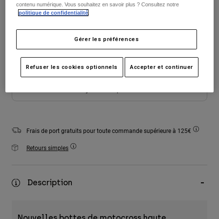
contenu numérique. Vous souhaitez en savoir plus ? Consultez notre
Accessoires
politique de confidentialité
.
Tous les accessoires
sélectionné
Gérer les préférences
Sacs et sacs à dos
Chapeaux et Casquettes
Refuser les cookies optionnels
Accepter et continuer
Voir tout
Ajouter au panier
Frais de port gratuits pour toute commande supérieure à 125€
Retours simples
Description
Nouvelles bottes de motocross haute