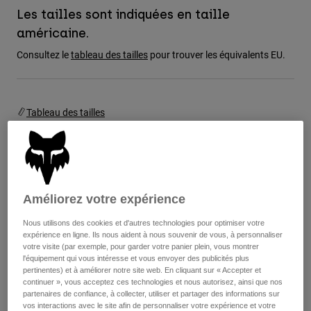
Vestes
Explorer Moto
Les tailles sont indiquées en taille
T-shirts
Chaussettes
américaine.
Sweats et Pulls
Voir tout
Consultez le
tableau des tailles
pour trouver les équivalents EU.
Product Help
Voir tout
Explorer VTT
Guide équipements MOTO
Vêtements Casual
Product Help
Tableau des tailles
Accessoires
Guide d'entretien d'un casque
Guide équipements VTT
Tops
Guide d'entretien des bottes
Chapeaux et Casquettes
5
6
7
8
9
9.5
Sweats et Pulls
Guide d'entretien d'un casque
Sacs et sacs à dos
Vestes
Chaussettes
10
10.5
11
11.5
12
13
Améliorez votre expérience
Pantalons
Stickers
Shorts
Nous utilisons des cookies et d'autres technologies pour optimiser votre
Autres accessoires
expérience en ligne. Ils nous aident à nous souvenir de vous, à personnaliser
14
Short-de-Bain
votre visite (par exemple, pour garder votre panier plein, vous montrer
Voir tout
l'équipement qui vous intéresse et vous envoyer des publicités plus
Voir tout
pertinentes) et à améliorer notre site web. En cliquant sur « Accepter et
continuer », vous acceptez ces technologies et nous autorisez, ainsi que nos
partenaires de confiance, à collecter, utiliser et partager des informations sur
Couleur -
Noir/Gris/Blanc
vos interactions avec le site afin de personnaliser votre expérience et votre