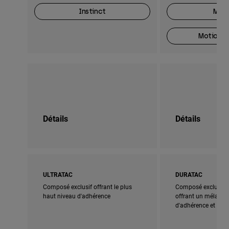
Instinct
Moti
Motion O
Détails
Détails
ULTRATAC
DURATAC
Composé exclusif offrant le plus
Composé exclusif 
haut niveau d'adhérence
offrant un mélange 
d'adhérence et de d