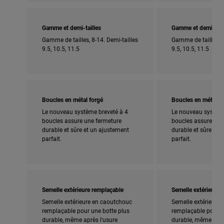
Gamme et demi-tailles
Gamme et demi-tail
Gamme de tailles, 8-14. Demi-tailles
Gamme de tailles, 8
9.5, 10.5, 11.5
9.5, 10.5, 11.5
Boucles en métal forgé
Boucles en métal f
Le nouveau système breveté à 4
Le nouveau système
boucles assure une fermeture
boucles assure une
durable et sûre et un ajustement
durable et sûre et 
parfait.
parfait.
Semelle extérieure remplaçable
Semelle extérieure 
Semelle extérieure en caoutchouc
Semelle extérieure
remplaçable pour une botte plus
remplaçable pour u
durable, même après l'usure
durable, même aprè