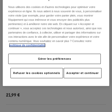
Pantalons
Protections
Pantalons
Nous utilisons des cookies et d'autres technologies pour optimiser votre
Chemises
Pantalons
expérience en ligne. Ils nous aident à nous souvenir de vous, à personnaliser
Masques
votre visite (par exemple, pour garder votre panier plein, vous montrer
Voir tout
Gants
l'équipement qui vous intéresse et vous envoyer des publicités plus
Chaussettes
Shorts
pertinentes) et à améliorer notre site web. En cliquant sur « Accepter et
Voir tout
continuer », vous acceptez ces technologies et nous autorisez, ainsi que nos
Vestes
partenaires de confiance, à collecter, utiliser et partager des informations sur
Vestes
Femme
vos interactions avec le site afin de personnaliser votre expérience et votre
contenu numérique. Vous souhaitez en savoir plus ? Consultez notre
Protections
politique de confidentialité
.
T-shirts et tops
Gants
Moto
Masques
Sweats et Pulls
Gérer les préférences
Protections
Casques
Vestes
Chaussettes
Maillots
Pantalons
Masques
Boîtiers Vue Avec Fixations
Refuser les cookies optionnels
Accepter et continuer
Pantalons
Sacs et accessoires
Chemises
Bottes
Chaussettes
Article n°
28628-012-OS
Voir tout
Pièces de rechange
Protections
21,99 €
Accessoires
Gants
Enfants
Masques
Pièces de rechange