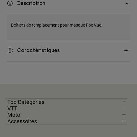
Description
Accessoires
Tous les accessoires
Boîtiers de remplacement pour masque Fox Vue.
Sacs et sacs à dos
Chapeaux et Casquettes
Voir tout
Caractéristiques
Top Catégories
VTT
Moto
Accessoires