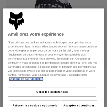
Pantalons
Protections
Pantalons
Chemises
Pantalons
Masques
Voir tout
Gants
Chaussettes
Shorts
Voir tout
Vestes
Vestes
Améliorez votre expérience
Femme
Protections
Nous utilisons des cookies et d'autres technologies pour optimiser votre
T-shirts et tops
Gants
Moto
expérience en ligne. Ils nous aident à nous souvenir de vous, à personnaliser
votre visite (par exemple, pour garder votre panier plein, vous montrer
Masques
Sweats et Pulls
l'équipement qui vous intéresse et vous envoyer des publicités plus
Protections
Casques
pertinentes) et à améliorer notre site web. En cliquant sur « Accepter et
Vestes
Chaussettes
continuer », vous acceptez ces technologies et nous autorisez, ainsi que nos
Maillots
partenaires de confiance, à collecter, utiliser et partager des informations sur
Pantalons
Masques
vos interactions avec le site afin de personnaliser votre expérience et votre
Pantalons
Sacs et accessoires
Chemises
Avis
contenu numérique. Vous souhaitez en savoir plus ? Consultez notre
Bottes
politique de confidentialité
.
Chaussettes
Voir tout
180 Digi Image Gloves
Pièces de rechange
Protections
Accessoires
Gérer les préférences
Gants
Article n°
33519-285-S
Enfants
Masques
Pièces de rechange
Price reduced from
to
29,99 €
19,49 €
Refuser les cookies optionnels
Accepter et continuer
35% OFF