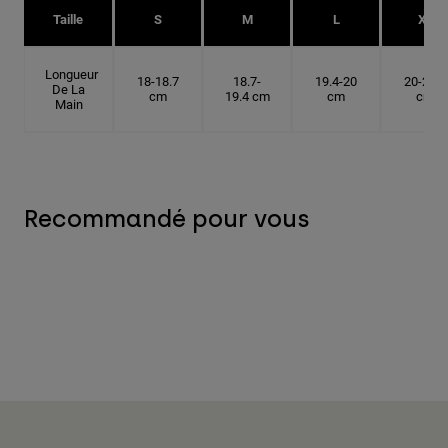
Taille
S
M
L
XL
Longueur
18-18.7
18.7-
19.4-20
20-20.6
De La
cm
19.4 cm
cm
cm
Main
Recommandé pour vous