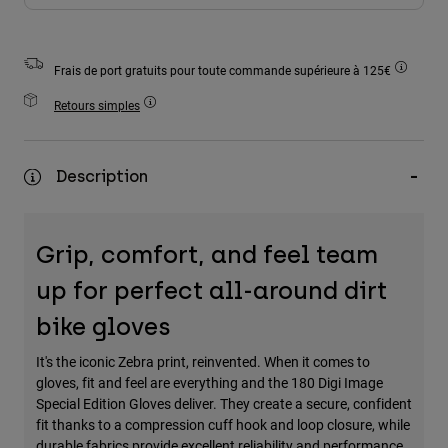
Accessoires
Tous les accessoires
Frais de port gratuits pour toute commande supérieure à 125€
Sacs et sacs à dos
Retours simples
Chapeaux et Casquettes
Voir tout
Description
Grip, comfort, and feel team
up for perfect all-around dirt
bike gloves
It's the iconic Zebra print, reinvented. When it comes to
gloves, fit and feel are everything and the 180 Digi Image
Special Edition Gloves deliver. They create a secure, confident
fit thanks to a compression cuff hook and loop closure, while
durable fabrics provide excellent reliability and performance.